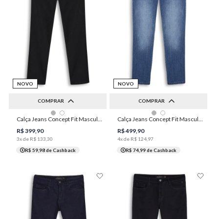
NOVO
NOVO
COMPRAR
COMPRAR
36
40
42
44
46
38
40
42
44
46
Calça Jeans Concept Fit Masculina Individual
Calça Jeans Concept Fit Masculina Individual
48
48
50
R$
399
,
90
R$
499
,
90
3
x de
R$
133
,
30
4
x de
R$
124
,
97
R$ 59,98
de Cashback
R$ 74,99
de Cashback