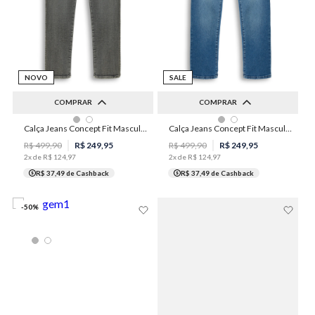
NOVO
SALE
COMPRAR
COMPRAR
36
38
40
42
44
Calça Jeans Concept Fit Masculina Individual
Calça Jeans Concept Fit Masculina Individual
42
48
46
48
50
R$
499
,
90
R$
249
,
95
R$
499
,
90
R$
249
,
95
2
x de
R$
124
,
97
2
x de
R$
124
,
97
R$ 37,49
de Cashback
R$ 37,49
de Cashback
-
50
%