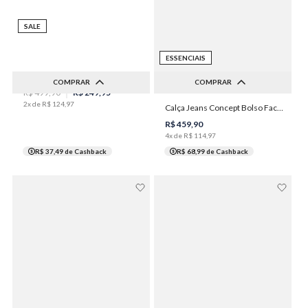
SALE
ESSENCIAIS
Calça Jeans Concept Fit Masculina Individual
COMPRAR
COMPRAR
R$
499
,
90
R$
249
,
95
2
x de
R$
124
,
97
36
38
40
42
44
Calça Jeans Concept Bolso Faca Essencial Masculina Individual
38
46
48
50
R$
459
,
90
4
x de
R$
114
,
97
R$ 37,49
de Cashback
R$ 68,99
de Cashback