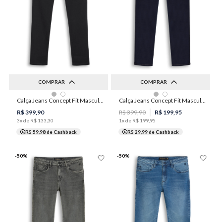
COMPRAR
COMPRAR
36
40
42
44
46
36
38
42
44
46
Calça Jeans Concept Fit Masculina Individual
Calça Jeans Concept Fit Masculina Individual
48
50
50
52
R$
399
,
90
R$
399
,
90
R$
199
,
95
3
x de
R$
133
,
30
1
x de
R$
199
,
95
R$ 59,98
de Cashback
R$ 29,99
de Cashback
-
50
%
-
50
%