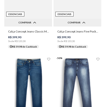
ESSENCIAIS
ESSENCIAIS
COMPRAR
COMPRAR
38
40
42
44
46
36
38
40
42
46
Calça Concept Jeans Classic Masculina Individual
Calça Concept Jeans Five Pockets Essencial Masculina Individual
48
48
50
R$
399
,
90
R$
399
,
90
3
x de
R$
133
,
30
3
x de
R$
133
,
30
R$ 59,98
de Cashback
R$ 59,98
de Cashback
-
50
%