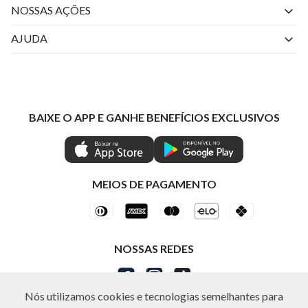
Quem Somos
NOSSAS AÇÕES
Perguntas Frequentes
Livelo
AJUDA
Fale Conosco
Azul Fidelidade
Atendimento
Nossas lojas
Visa
Minha Conta
Política de Privacidade
Mastercard
Trocas e Devoluções
BAIXE O APP E GANHE BENEFÍCIOS EXCLUSIVOS
Painel de Privacidade
Clube Ind
Regulamentos
Gestão de Preferências
IND CASHBACK
Seja Um Revendedor
Ética e Sustentabilidade
Special Friday
Shop by WhatsApp Individual
MEIOS DE PAGAMENTO
NOSSAS REDES
Nós utilizamos cookies e tecnologias semelhantes para