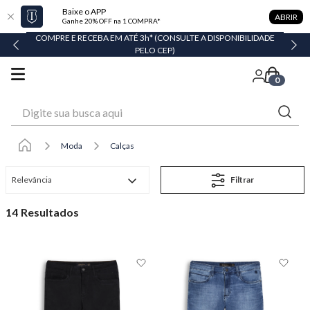
Baixe o APP
ABRIR
Ganhe 20% OFF na 1 COMPRA*
 DISPONIBILIDADE
EM ATÉ 6X SEM JUROS* OU GANHE 3% OFF NO PIX
0
Digite sua busca aqui
Moda
Calças
Relevância
Filtrar
14