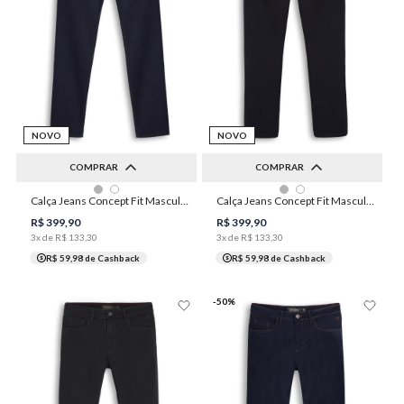
NOVO
NOVO
COMPRAR
COMPRAR
36
38
40
42
44
36
38
40
42
44
Calça Jeans Concept Fit Masculina Individual
Calça Jeans Concept Fit Masculina Individual
46
48
50
46
48
52
54
R$
399
,
90
R$
399
,
90
3
x de
R$
133
,
30
3
x de
R$
133
,
30
R$ 59,98
de Cashback
R$ 59,98
de Cashback
-
50
%