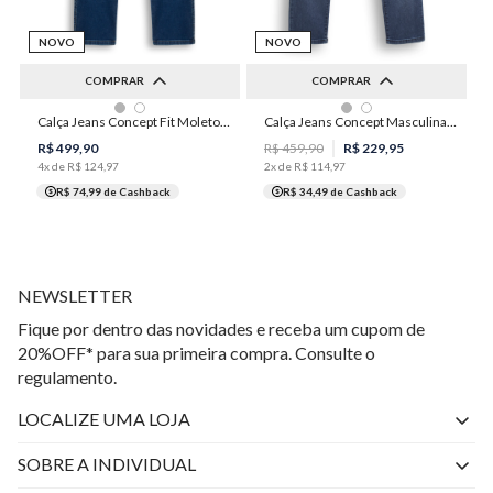
NOVO
NOVO
COMPRAR
COMPRAR
36
38
40
42
44
36
38
40
42
44
Calça Jeans Concept Fit Moletom Masculina Individual
Calça Jeans Concept Masculina Individual
46
48
50
46
48
50
R$
499
,
90
R$
459
,
90
R$
229
,
95
4
x de
R$
124
,
97
2
x de
R$
114
,
97
R$ 74,99
de Cashback
R$ 34,49
de Cashback
NEWSLETTER
Fique por dentro das novidades e receba um cupom de
20%OFF* para sua primeira compra. Consulte o
regulamento.
LOCALIZE UMA LOJA
SOBRE A INDIVIDUAL