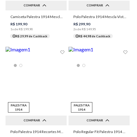
COMPRAR
COMPRAR
P
M
G
GG
1XGG
P
M
G
GG
XGG
Camiseta Palestra 1914 Mescla Autógrafo Masculina Individual
Polo Palestra 1914 Mescla Vista Zíper Masculina Individual
3XGG
XGG
1XGG
3XGG
R$
199
,
90
R$
299
,
90
1
x de
R$
199
,
90
2
x de
R$
149
,
95
R$ 29,99
de Cashback
R$ 44,98
de Cashback
PALESTRA
PALESTRA
1914
1914
COMPRAR
COMPRAR
Polo Palestra 1914 Recortes Masculina Individual
Polo Regular Fit Palestra 1914 Vivada Masculina Individual
P
M
G
GG
XGG
P
M
G
GG
XGG