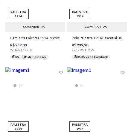
PALESTRA
PALESTRA
1914
1914
COMPRAR
COMPRAR
Camiseta Palestra 1914 Recortes Laterais Masculina Individual
Polo Palestra 1914 Essential Básica Masculina Individual
P
M
G
GG
XGG
M
GG
XGG
G
R$
259
,
00
R$
239
,
90
2
x de
R$
129
,
50
2
x de
R$
119
,
95
R$ 38,85
de Cashback
R$ 35,99
de Cashback
PALESTRA
PALESTRA
1914
1914