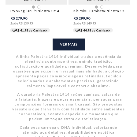
Polo Regular Fit Palestra 1914 Piquet Frisos Masculina Individual
Kit Polo E Camiseta Palestra 1914 Masculino Individual
P
M
G
GG
XGG
P
XGG
R$
279
,
90
R$
299
,
90
2
x de
R$
139
,
95
2
x de
R$
149
,
95
R$ 41,98
de Cashback
R$ 44,98
de Cashback
VER MAIS
A linha Palestra 1914 Individual traduz a essência da
elegância contemporânea, unindo tradição,
sofisticação e qualidade premium. Desenvolvida para
ocasiões que exigem um visual mais alinhado, a coleção
apresenta peças com modelagens refinadas, tecidos
selecionados e acabamentos precisos, garantindo
caimento impecável e conforto absoluto.
A curadoria Palestra 1914 reúne camisas, calças de
alfaiataria, blazers e peças essenciais, pensadas para
composições formais ou smart casual. São propostas
versáteis que transitam com facilidade entre ambientes
corporativos, eventos especiais e momentos que
pedem um toque extra de sofisticação.
Cada peça carrega o DNA Individual, valorizando
atenção aos detalhes, durabilidade e estética