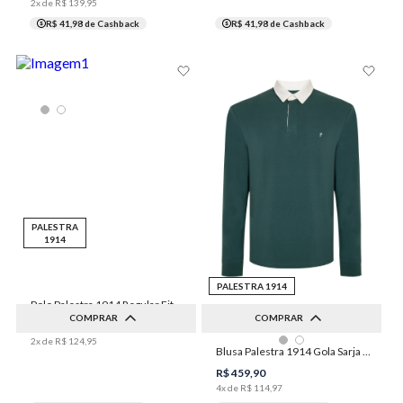
2
x de
R$
139
,
95
R$ 41,98
de Cashback
R$ 41,98
de Cashback
PALESTRA
1914
PALESTRA 1914
Polo Palestra 1914 Regular Fit Gola V Masculina Individual
COMPRAR
COMPRAR
R$
249
,
90
2
x de
R$
124
,
95
PP
P
M
1XGG
M
G
GG
XGG
Blusa Palestra 1914 Gola Sarja Masculina Individual
2XGG
3XGG
1XGG
2XGG
3XGG
R$
459
,
90
4
x de
R$
114
,
97