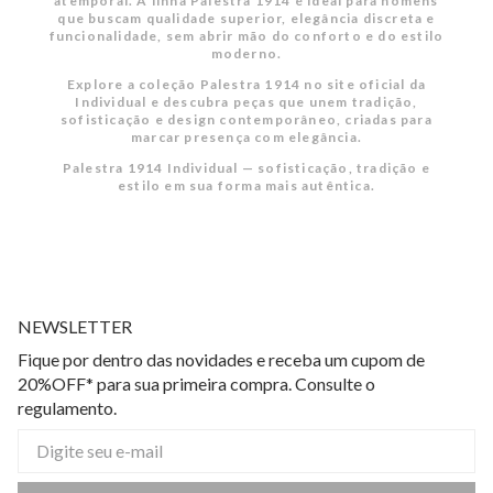
atemporal. A linha Palestra 1914 é ideal para homens
que buscam qualidade superior, elegância discreta e
funcionalidade, sem abrir mão do conforto e do estilo
moderno.
Explore a coleção Palestra 1914 no site oficial da
Individual e descubra peças que unem tradição,
sofisticação e design contemporâneo, criadas para
marcar presença com elegância.
Palestra 1914 Individual — sofisticação, tradição e
estilo em sua forma mais autêntica.
NEWSLETTER
Fique por dentro das novidades e receba um cupom de
20%OFF* para sua primeira compra. Consulte o
regulamento.