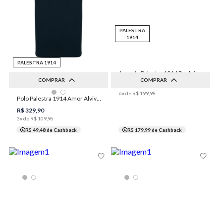
PALESTRA
1914
PALESTRA 1914
Jaqueta Palestra 1914 Duplaface College Masculina Individual
COMPRAR
COMPRAR
R$
1
.
199
,
90
6
x de
R$
199
,
98
Polo Palestra 1914 Amor Alviverde Masculina Individual
P
M
G
GG
XGG
P
M
G
GG
XGG
R$
329
,
90
3
x de
R$
109
,
96
R$ 49,48
de Cashback
R$ 179,99
de Cashback