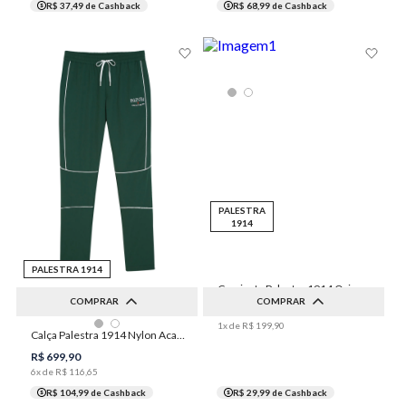
R$ 37,49
de Cashback
R$ 68,99
de Cashback
PALESTRA
1914
PALESTRA 1914
Camiseta Palestra 1914 Origens Feminina Individual
COMPRAR
COMPRAR
R$
199
,
90
1
x de
R$
199
,
90
Calça Palestra 1914 Nylon Academia Masculina Individual
P
M
G
GG
XGG
P
M
G
GG
R$
699
,
90
6
x de
R$
116
,
65
R$ 104,99
de Cashback
R$ 29,99
de Cashback