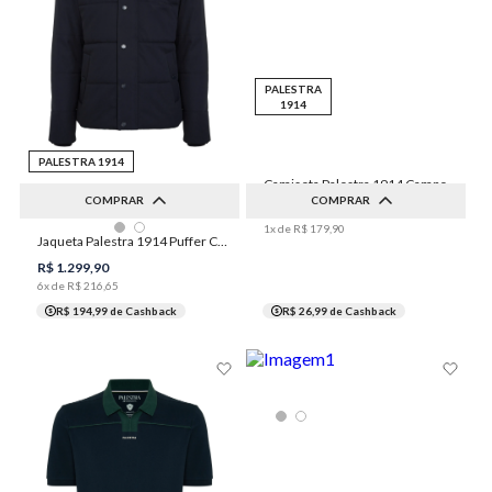
PALESTRA
1914
PALESTRA 1914
Camiseta Palestra 1914 Campeão do Século Masculina Individual
COMPRAR
COMPRAR
R$
179
,
90
1
x de
R$
179
,
90
P
G
GG
XGG
Jaqueta Palestra 1914 Puffer Capuz Masculina Individual
P
M
G
GG
XGG
1XGG
3XGG
M
R$
1
.
299
,
90
6
x de
R$
216
,
65
R$ 194,99
de Cashback
R$ 26,99
de Cashback