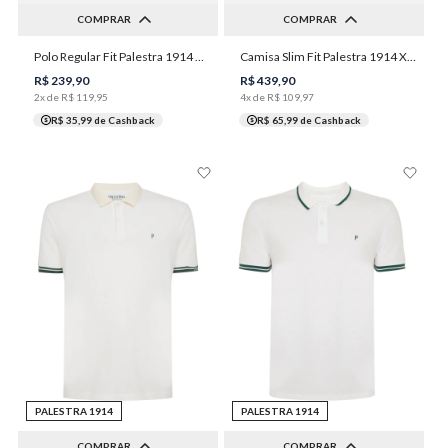
COMPRAR
COMPRAR
Polo Regular Fit Palestra 1914 Piquet Binado Frisos Masculina Individual
Camisa Slim Fit Palestra 1914 Xadrez Masculina Individual
P
G
GG
XGG
1
2
3
4
5
R$
239
,
90
R$
439
,
90
2
x de
R$
119
,
95
4
x de
R$
109
,
97
R$ 35,99
de Cashback
R$ 65,99
de Cashback
PALESTRA 1914
PALESTRA 1914
COMPRAR
COMPRAR