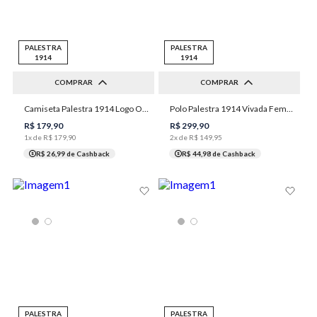
PALESTRA
PALESTRA
1914
1914
COMPRAR
COMPRAR
XGG
1XGG
2XGG
Camiseta Palestra 1914 Logo Origens Masculina Individual
Polo Palestra 1914 Vivada Feminina Individual
PP
P
M
G
GG
3XGG
R$
179
,
90
R$
299
,
90
1
x de
R$
179
,
90
2
x de
R$
149
,
95
R$ 26,99
de Cashback
R$ 44,98
de Cashback
PALESTRA
PALESTRA