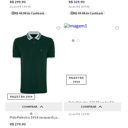
R$
299
,
90
R$
329
,
90
2
x de
R$
149
,
95
3
x de
R$
109
,
96
R$ 44,98
de Cashback
R$ 49,48
de Cashback
PALESTRA
1914
PALESTRA 1914
Polo Palestra 1914 Regular Fit Gola Binada Masculina Individual
COMPRAR
COMPRAR
R$
279
,
90
2
x de
R$
139
,
95
XGG
1XGG
2XGG
M
G
XGG
1XGG
Polo Palestra 1914 Jacquard Louros Masculina Individual
3XGG
2XGG
3XGG
R$
279
,
90