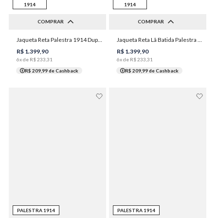
1914
1914
COMPRAR
COMPRAR
P
M
G
GG
XGG
P
M
G
GG
XGG
Jaqueta Reta Palestra 1914 Dupla Face Masculina Individual
Jaqueta Reta Lã Batida Palestra 1914 Masculina Individual
1XGG
2XGG
1XGG
2XGG
R$
1
.
399
,
90
R$
1
.
399
,
90
6
x de
R$
233
,
31
6
x de
R$
233
,
31
R$ 209,99
de Cashback
R$ 209,99
de Cashback
PALESTRA 1914
PALESTRA 1914