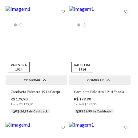
PALESTRA
PALESTRA
1914
1914
COMPRAR
COMPRAR
XGG
1XGG
2XGG
M
G
GG
XGG
Camiseta Palestra 1914 Parque Antarctica Masculina Individual
Camiseta Palestra 1914 Escalação Original Masculina Individual
3XGG
1XGG
2XGG
3XGG
R$
179
,
90
R$
179
,
90
1
x de
R$
179
,
90
1
x de
R$
179
,
90
R$ 26,99
de Cashback
R$ 26,99
de Cashback