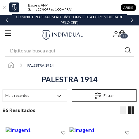
Baixe o APP
ABRIR
Ganhe 20% OFF na 1 COMPRA*
COMPRE E RECEBA EM ATÉ 3h* (CONSULTE A DISPONIBILIDADE
PELO CEP)
0
Digite sua busca aqui
PALESTRA 1914
PALESTRA 1914
Mais recentes
Filtrar
86