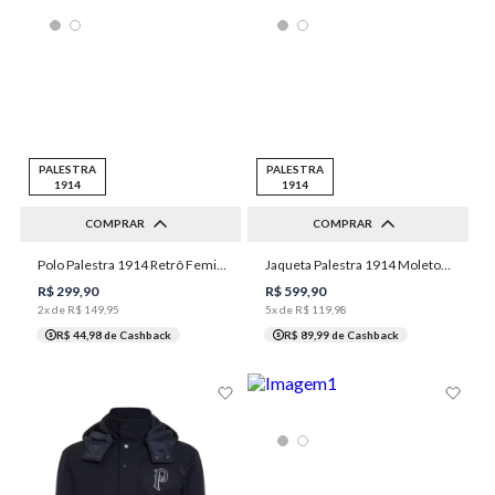
PALESTRA
PALESTRA
1914
1914
COMPRAR
COMPRAR
Polo Palestra 1914 Retrô Feminina Individual
Jaqueta Palestra 1914 Moletom Capuz Unissex Individual
PP
P
M
G
GG
P
M
G
GG
XGG
R$
299
,
90
R$
599
,
90
2
x de
R$
149
,
95
5
x de
R$
119
,
98
R$ 44,98
de Cashback
R$ 89,99
de Cashback