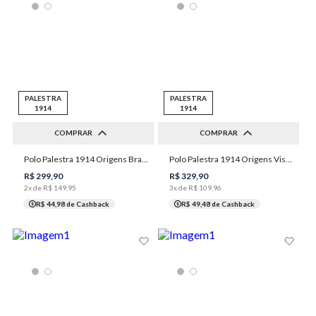
PALESTRA
PALESTRA
1914
1914
COMPRAR
COMPRAR
Polo Palestra 1914 Origens Brasões Masculina Individual
Polo Palestra 1914 Origens Vista V Masculina Individual
M
G
GG
XGG
XGG
R$
299
,
90
R$
329
,
90
2
x de
R$
149
,
95
3
x de
R$
109
,
96
R$ 44,98
de Cashback
R$ 49,48
de Cashback