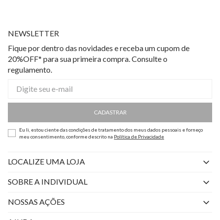
NEWSLETTER
Fique por dentro das novidades e receba um cupom de
20%OFF* para sua primeira compra. Consulte o
regulamento.
CADASTRAR
Eu li, estou ciente das condições de tratamento dos meus dados pessoais e forneço
meu consentimento, conforme descrito na
Política de Privacidade
LOCALIZE UMA LOJA
SOBRE A INDIVIDUAL
Quem Somos
NOSSAS AÇÕES
Perguntas Frequentes