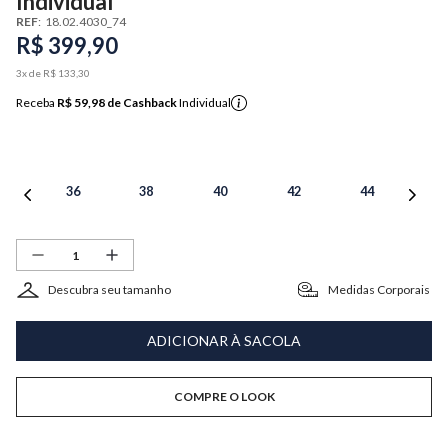
Individual
REF
:
18.02.4030_74
R$
399
,
90
3
x de
R$
133
,
30
Receba
R$ 59,98
de Cashback
Individual
36
38
40
42
44
Descubra seu tamanho
Medidas Corporais
ADICIONAR À SACOLA
COMPRE O LOOK