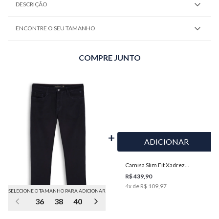
DESCRIÇÃO
ENCONTRE O SEU TAMANHO
COMPRE JUNTO
ADICIONAR
Camisa Slim Fit Xadrez
Masculina Individual
R$ 439,90
4
x de
R$ 109,97
SELECIONE O TAMANHO PARA ADICIONAR
36
38
40
42
44
46
48
52
54