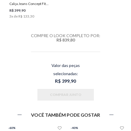
Calça Jeans Concept Fit
Masculina Individual
R$ 399,90
3
x de
R$ 133,30
COMPRE O LOOK COMPLETO POR:
R$ 839,80
Valor das peças
selecionadas:
R$ 399,90
COMPRAR JUNTO
VOCÊ TAMBÉM PODE GOSTAR
-
60%
-
40%