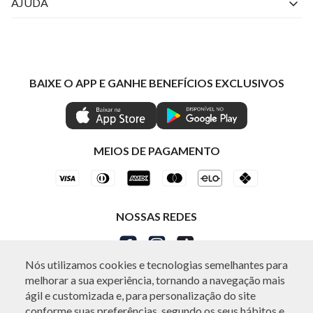
Livelo
AJUDA
Fale Conosco
Azul Fidelidade
Atendimento
Nossas lojas
Visa
Minha Conta
Política de Privacidade
Mastercard
Trocas e Devoluções
BAIXE O APP E GANHE BENEFÍCIOS EXCLUSIVOS
Painel de Privacidade
Clube Ind
Regulamentos
Gestão de Preferências
IND CASHBACK
Seja Um Revendedor
Ética e Sustentabilidade
Special Friday
Shop by WhatsApp Individual
MEIOS DE PAGAMENTO
NOSSAS REDES
Nós utilizamos cookies e tecnologias semelhantes para
melhorar a sua experiência, tornando a navegação mais
ágil e customizada e, para personalização do site
conforme suas preferências, segundo os seus hábitos e