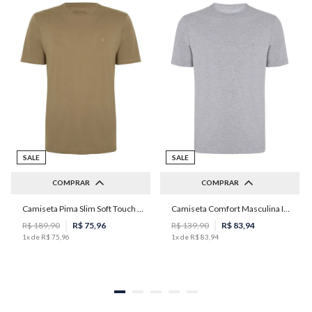
SALE
SALE
COMPRAR
COMPRAR
Camiseta Pima Slim Soft Touch Masculina Individual
Camiseta Comfort Masculina Individual
M
P
M
G
GG
R$
189
,
90
R$
75
,
96
R$
139
,
90
R$
83
,
94
1
x de
R$
75
,
96
1
x de
R$
83
,
94