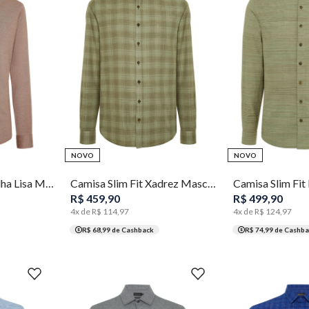
5
1
2
3
4
5
1
2
3
NOVO
NOVO
Camisa Slim Fit Malha Lisa Masculina Individual
Camisa Slim Fit Xadrez Masculina Individual
R$
459
,
90
R$
499
,
90
4
x de
R$
114
,
97
4
x de
R$
124
,
97
R$ 68,99
de Cashback
R$ 74,99
de Cashba