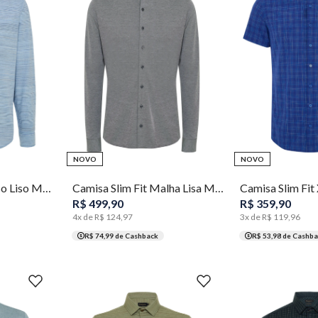
5
1
2
3
4
5
1
2
3
NOVO
NOVO
Camisa Slim Fit Falso Liso Masculina Individual
Camisa Slim Fit Malha Lisa Masculina Individual
R$
499
,
90
R$
359
,
90
4
x de
R$
124
,
97
3
x de
R$
119
,
96
R$ 74,99
de Cashback
R$ 53,98
de Cashba