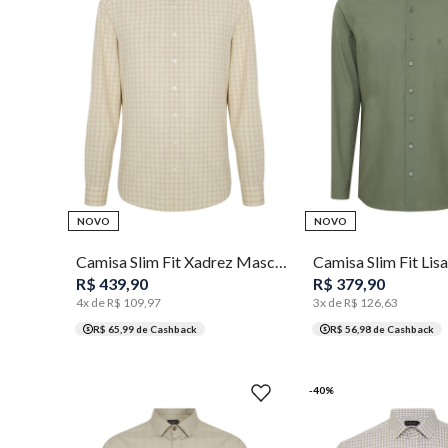
1
2
3
4
5
1
NOVO
NOVO
Camisa Slim Fit Xadrez Masculina Individual
R$
439
,
90
R$
379
,
90
4
x de
R$
109
,
97
3
x de
R$
126
,
63
R$ 65,99
de Cashback
R$ 56,98
de Cashback
-
40
%