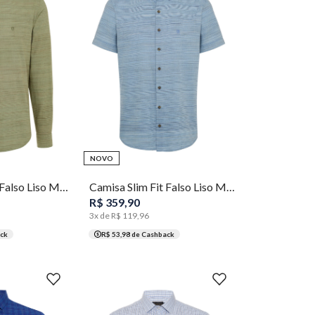
4
5
1
2
3
4
5
NOVO
Camisa Slim Fit Falso Liso Masculina Individual
Camisa Slim Fit Falso Liso Masculina Individual
R$
359
,
90
3
x de
R$
119
,
96
ck
R$ 53,98
de Cashback