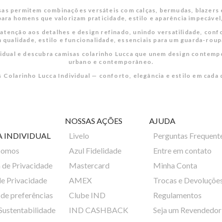
as permitem combinações versáteis com calças, bermudas, blazers 
s para homens que valorizam praticidade, estilo e aparência impecá
 atenção aos detalhes e design refinado, unindo versatilidade, conf
 qualidade, estilo e funcionalidade, essenciais para um guarda-rou
dividual e descubra camisas colarinho Lucca que unem design contemp
urbano e contemporâneo.
 Colarinho Lucca Individual — conforto, elegância e estilo em cada 
NOSSAS AÇÕES
AJUDA
A INDIVIDUAL
Livelo
Perguntas Frequent
Somos
Azul Fidelidade
Entre em contato
a de Privacidade
Mastercard
Minha Conta
de Privacidade
AMEX
Trocas e Devoluçõe
de preferências
Clube IND
Regulamentos
 Sustentabilidade
IND CASHBACK
Seja um Revendedor