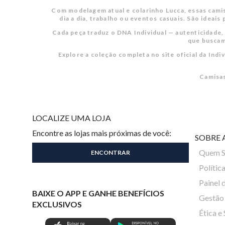
Com modelagem atual e colarinho Lucca, essas camis
dia a dia, trabalho ou eventos casuais. São ideai
Cada peça traduz o DNA Individual — autenticidade,
que buscam
Explore a coleção completa no site oficial da In
Camisas
LOCALIZE UMA LOJA
Encontre as lojas mais próximas de você:
SOBRE 
Quem 
Polític
Painel 
BAIXE O APP E GANHE BENEFÍCIOS
Gestão 
EXCLUSIVOS
Ética e