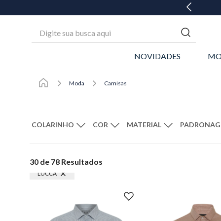
EM ATÉ 6X SEM JUROS* OU GANHE 3% OFF NO PIX
Digite sua busca aqui
NOVIDADES
MO
Moda
Camisas
COLARINHO
MATERIAL
PADRONAG
Lucca
Preto
Jeans
Branco
Bamboo
Verde
Maqu
LIMPAR FILTROS
30 de 78
Resultados
Azul
Vermelho
Marr
LUCCA