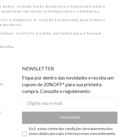
e polos, criando looks modernos e funcionais para o
vel, mantendo um visual contemporâneo e autêntico.
orto e elegância. A coleção foi pensada para homens
pa moderno.
orâneo, conforto e estilo, perfeitas para o homem
detalhe.
NEWSLETTER
Fique por dentro das novidades e receba um
es
cupom de 20%OFF* para sua primeira
compra. Consulte o regulamento.
s
CADASTRAR
Eu li, estou ciente das condições de tratamento dos
meus dados pessoais e forneço meu consentimento,