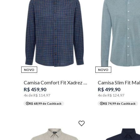
2
3
4
5
6
7
1
2
3
4
NOVO
NOVO
Camisa Comfort Fit Xadrez Masculina Individual
R$
459
,
90
R$
499
,
90
4
x de
R$
114
,
97
4
x de
R$
124
,
97
R$ 68,99
de Cashback
R$ 74,99
de Cashback