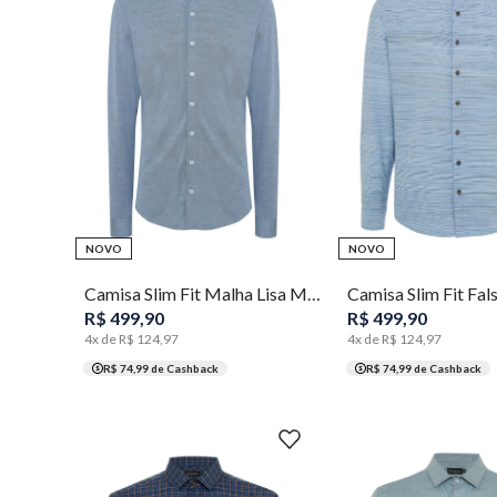
2
3
4
5
1
2
3
4
NOVO
NOVO
Camisa Slim Fit Malha Lisa Masculina Individual
R$
499
,
90
R$
499
,
90
4
x de
R$
124
,
97
4
x de
R$
124
,
97
R$ 74,99
de Cashback
R$ 74,99
de Cashback