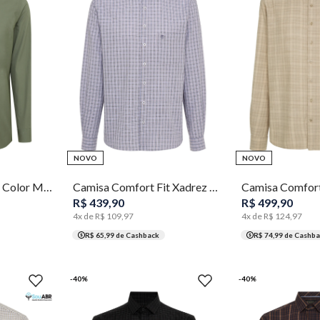
2
3
4
5
6
7
8
2
3
4
NOVO
NOVO
Camisa Slim Fit Lisa Color Masculina Individual
Camisa Comfort Fit Xadrez Masculina Individual
R$
439
,
90
R$
499
,
90
4
x de
R$
109
,
97
4
x de
R$
124
,
97
R$ 65,99
de Cashback
R$ 74,99
de Cashba
-
40
%
-
40
%