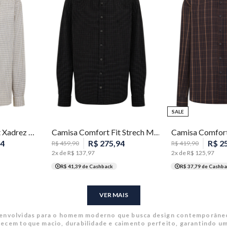
8
2
3
4
5
6
7
8
2
3
4
SALE
Camisa Comfort Fit Xadrez Masculina Individual
Camisa Comfort Fit Strech Masculina Individual
4
R$
275
,
94
R$
2
R$
459
,
90
R$
419
,
90
2
x de
R$
137
,
97
2
x de
R$
125
,
97
R$ 41,39
de Cashback
R$ 37,79
de Cashba
VER MAIS
senvolvidas para o homem moderno que busca design contemporâneo
ecem toque macio, durabilidade e caimento perfeito, garantindo um 