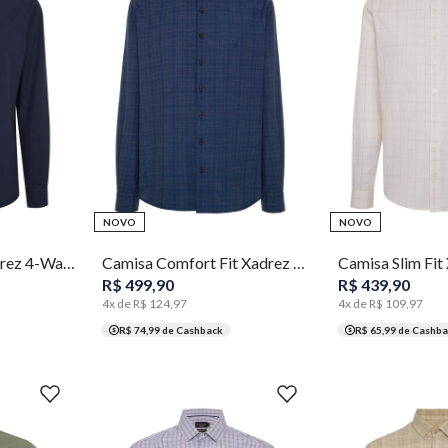
5
2
3
4
5
6
7
2
NOVO
NOVO
Camisa Slim Fit Xadrez 4-Way Stretch Masculina Individual
Camisa Comfort Fit Xadrez Masculina Individual
R$
499
,
90
R$
439
,
90
4
x de
R$
124
,
97
4
x de
R$
109
,
97
R$ 74,99
de Cashback
R$ 65,99
de Cashba