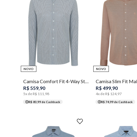
2
3
4
5
6
7
8
1
2
3
4
NOVO
NOVO
Camisa Comfort Fit 4-Way Stretch Masculina Individual
R$
559
,
90
R$
499
,
90
5
x de
R$
111
,
98
4
x de
R$
124
,
97
R$ 83,99
de Cashback
R$ 74,99
de Cashback