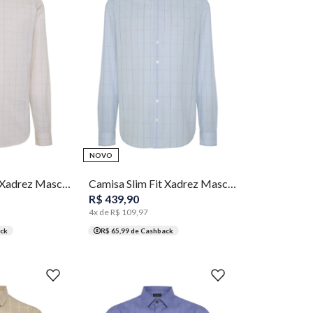
5
1
2
3
4
5
NOVO
Camisa Slim Fit Xadrez Masculina Individual
Camisa Slim Fit Xadrez Masculina Individual
R$
439
,
90
4
x de
R$
109
,
97
ck
R$ 65,99
de Cashback