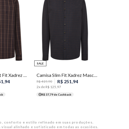
5
6
7
2
3
4
5
SALE
Camisa Comfort Fit Xadrez Masculina Individual
Camisa Slim Fit Xadrez Masculina Individual
51
,
94
R$
251
,
94
R$
419
,
90
2
x de
R$
125
,
97
ck
R$ 37,79
de Cashback
, conforto e estilo refinado em suas produções.
visual alinhado e sofisticado em todas as ocasiões.