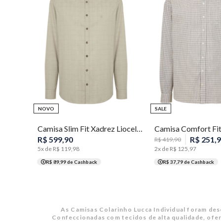
1
2
3
4
5
2
3
6
7
NOVO
SALE
Camisa Slim Fit Xadrez Liocel Masculina Individual
R$
599
,
90
R$
251
,
9
R$
419
,
90
5
x de
R$
119
,
98
2
x de
R$
125
,
97
R$ 89,99
de Cashback
R$ 37,79
de Cashback
As Camisas Colarinho Lucca Individual foram de
Confeccionadas com tecidos de alta qualidade, ofer