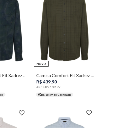
6
7
2
4
5
6
7
8
NOVO
Camisa Comfort Fit Xadrez Masculina Individual
Camisa Comfort Fit Xadrez Masculina Individual
R$
439
,
90
4
x de
R$
109
,
97
ck
R$ 65,99
de Cashback