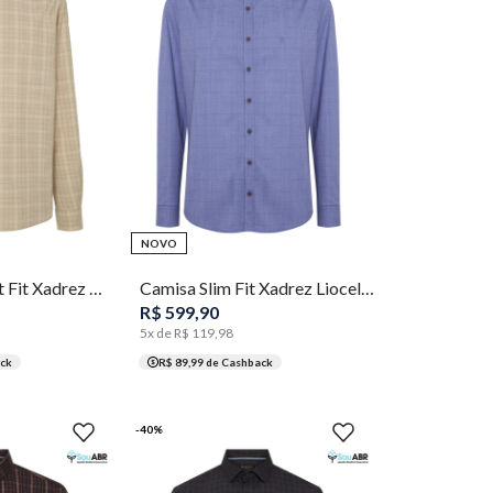
5
6
7
1
2
3
4
5
NOVO
Camisa Comfort Fit Xadrez Masculina Individual
Camisa Slim Fit Xadrez Liocel Masculina Individual
R$
599
,
90
5
x de
R$
119
,
98
ck
R$ 89,99
de Cashback
-
40
%