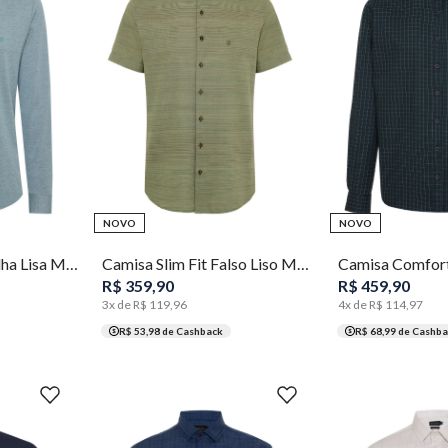
5
1
2
3
4
5
3
4
5
NOVO
NOVO
Camisa Slim Fit Malha Lisa Masculina Individual
Camisa Slim Fit Falso Liso Masculina Individual
R$
359
,
90
R$
459
,
90
3
x de
R$
119
,
96
4
x de
R$
114
,
97
R$ 53,98
de Cashback
R$ 68,99
de Cashba