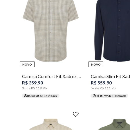
2
3
4
5
6
7
1
2
3
4
NOVO
NOVO
Camisa Comfort Fit Xadrez Masculina Individual
R$
359
,
90
R$
559
,
90
3
x de
R$
119
,
96
5
x de
R$
111
,
98
R$ 53,98
de Cashback
R$ 83,99
de Cashback