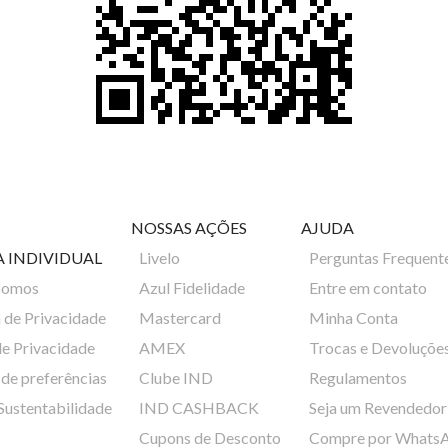
NOSSAS AÇÕES
AJUDA
A INDIVIDUAL
Livelo
Perguntas Frequent
Somos
Azul Fidelidade
Entre em contato
a de Privacidade
Mastercard
Minha Conta
de Privacidade
AMEX
Trocas e Devoluçõe
de preferências
Clube IND
Regulamentos
 Sustentabilidade
IND CASHBACK
Seja um Revendedor
Cupons de Desconto
Compre por Whats