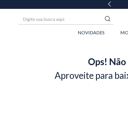
 ATÉ 6X SEM JUROS* OU GANHE 3% OFF NO PIX
Digite sua busca aqui
NOVIDADES
MO
Ops! Não 
Aproveite para bai