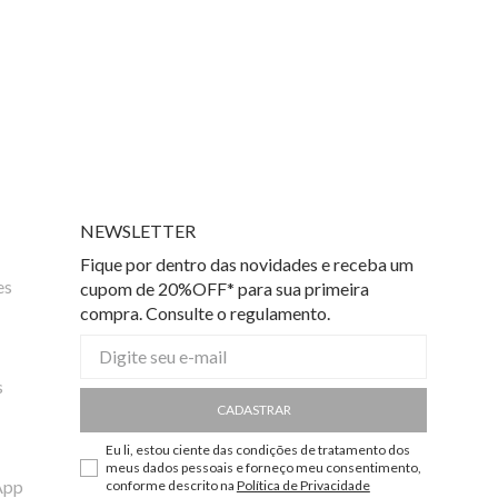
NEWSLETTER
Fique por dentro das novidades e receba um
es
cupom de 20%OFF* para sua primeira
compra. Consulte o regulamento.
s
CADASTRAR
Eu li, estou ciente das condições de tratamento dos
meus dados pessoais e forneço meu consentimento,
App
conforme descrito na
Política de Privacidade