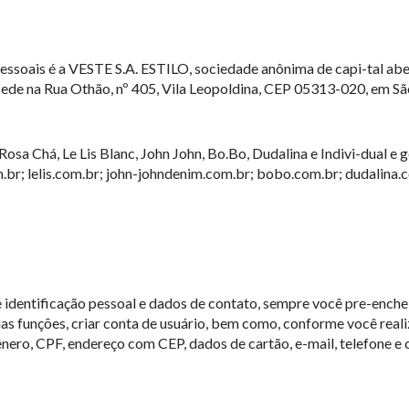
essoais é a VESTE S.A. ESTILO, sociedade anônima de capi-tal ab
de na Rua Othão, nº 405, Vila Leopoldina, CEP 05313-020, em São
osa Chá, Le Lis Blanc, John John, Bo.Bo, Dudalina e Indivi-dual e g
.br; lelis.com.br; john-johndenim.com.br; bobo.com.br; dudalina.c
 identificação pessoal e dados de contato, sempre você pre-ench
suas funções, criar conta de usuário, bem como, conforme você rea
ro, CPF, endereço com CEP, dados de cartão, e-mail, telefone e 