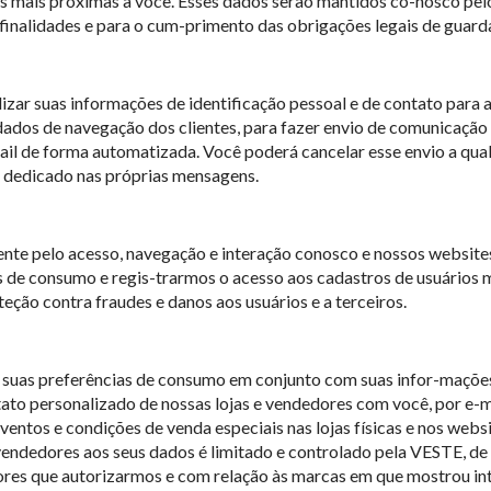
ojas mais próximas a você. Esses dados serão mantidos co-nosco pe
inalidades e para o cum-primento das obrigações legais de guarda
ar suas informações de identificação pessoal e de contato para a 
ados de navegação dos clientes, para fazer envio de comunicação
ail de forma automatizada. Você poderá cancelar esse envio a q
k dedicado nas próprias mensagens.
te pelo acesso, navegação e interação conosco e nossos websites
 de consumo e regis-trarmos o acesso aos cadastros de usuários 
ção contra fraudes e danos aos usuários e a terceiros.
suas preferências de consumo em conjunto com suas infor-mações 
tato personalizado de nossas lojas e vendedores com você, por e-m
entos e condições de venda especiais nas lojas físicas e nos webs
e vendedores aos seus dados é limitado e controlado pela VESTE, 
ores que autorizarmos e com relação às marcas em que mostrou in