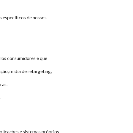
s específicos de nossos
elos consumidores e que
ão, mídia de retargeting,
ras.
.
licações e sistemas próprios,