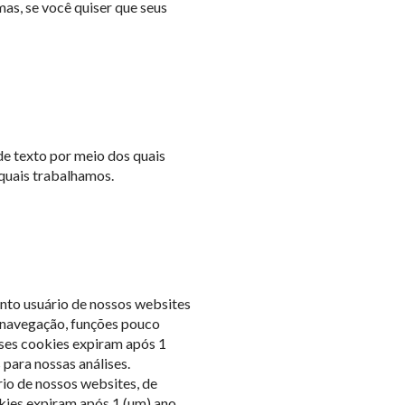
as, se você quiser que seus
de texto por meio dos quais
quais trabalhamos.
anto usuário de nossos websites
e navegação, funções pouco
sses cookies expiram após 1
 para nossas análises.
rio de nossos websites, de
okies expiram após 1 (um) ano.