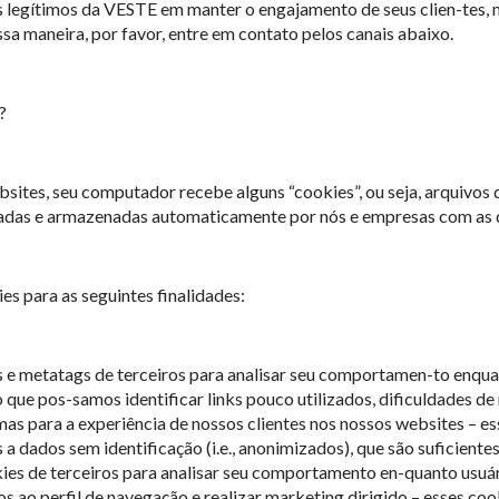
 legítimos da VESTE em manter o engajamento de seus clien-tes, m
a maneira, por favor, entre em contato pelos canais abaixo.
?
ites, seu computador recebe alguns “cookies”, ou seja, arquivos 
adas e armazenadas automaticamente por nós e empresas com as 
s para as seguintes finalidades:
es e metatags de terceiros para analisar seu comportamen-to enqu
que pos-samos identificar links pouco utilizados, dificuldades d
mas para a experiência de nossos clientes nos nossos websites – e
a dados sem identificação (i.e., anonimizados), que são suficientes
okies de terceiros para analisar seu comportamento en-quanto usuá
os ao perfil de navegação e realizar marketing dirigido – esses co