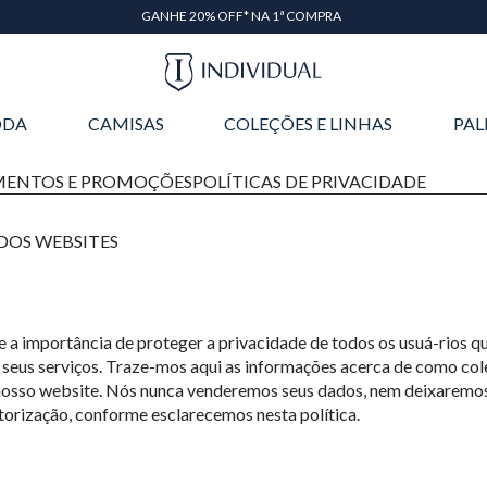
GANHE 20% OFF* NA 1ª COMPRA
DA
CAMISAS
COLEÇÕES E LINHAS
PAL
MENTOS E PROMOÇÕES
POLÍTICAS DE PRIVACIDADE
 DOS WEBSITES
a importância de proteger a privacidade de todos os usuá-rios q
m seus serviços. Traze-mos aqui as informações acerca de como co
nosso website. Nós nunca venderemos seus dados, nem deixaremos
torização, conforme esclarecemos nesta política.