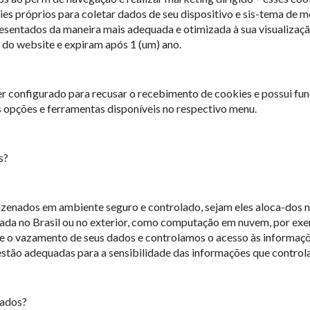
ies próprios para coletar dados de seu dispositivo e sis-tema de 
esentados da maneira mais adequada e otimizada à sua visualizaçã
 do website e expiram após 1 (um) ano.
 configurado para recusar o recebimento de cookies e possui fun
 opções e ferramentas disponíveis no respectivo menu.
s?
enados em ambiente seguro e controlado, sejam eles aloca-dos na
ocada no Brasil ou no exterior, como computação em nuvem, por e
a e o vazamento de seus dados e controlamos o acesso às informaç
estão adequadas para a sensibilidade das informações que control
dados?