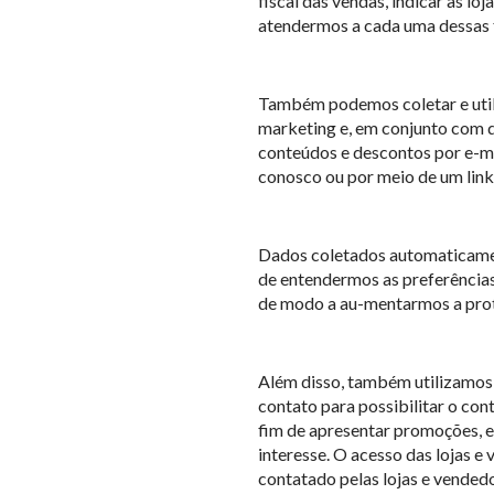
fiscal das vendas, indicar as l
atendermos a cada uma dessas f
Também podemos coletar e utiliz
marketing e, em conjunto com d
conteúdos e descontos por e-m
conosco ou por meio de um lin
Dados coletados automaticamen
de entendermos as preferências
de modo a au-mentarmos a prote
Além disso, também utilizamos 
contato para possibilitar o con
fim de apresentar promoções, ev
interesse. O acesso das lojas 
contatado pelas lojas e vended