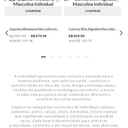
COMPRAR
COMPRAR
Jaqueta Alfaiataria Masculina Individual
Camisa Slim Algodão Masculina Individual
R$
799
,
90
R$
479
,
94
R$
439
,
90
4
x de
R$
119
,
98
4
x de
R$
109
,
97
A Individual apresenta suas coleções pensada para o
homem moderno, que valoriza estilo, conforto e
autenticidade no dia a dia. Com design contemporâneo,
tecidos de qualidade e modelagens versáteis, a marca
traduz uma proposta atual, alinhada às diferentes
ocasiões da rotina masculina.
Explore as categorias essenciais da Individual: camisas,
camisetas, polos, calças, jeans, bermudas, tricôs e peças
que equilibram casualidade e sofisticação na medida
certa. Cada item é desenvolvido para oferecer
praticidade, conforto e um visual moderno, sem abrir mão