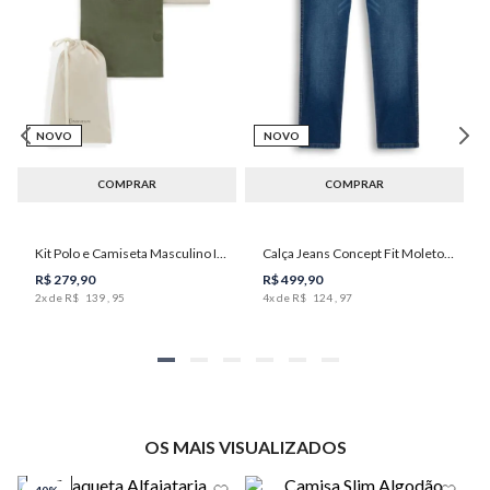
NOVO
NOVO
COMPRAR
COMPRAR
Kit Polo e Camiseta Masculino Individual
Calça Jeans Concept Fit Moletom Masculina Individual
R$
279
,
90
R$
499
,
90
2
x de
R$
139
,
95
4
x de
R$
124
,
97
OS MAIS VISUALIZADOS
SALE
-
40%