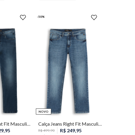
-
50
%
52
54
42
46
48
50
52
54
NOVO
Calça Jeans Right Fit Masculina Individual
Calça Jeans Right Fit Masculina Individual
29
,
95
R$
249
,
95
R$
499
,
90