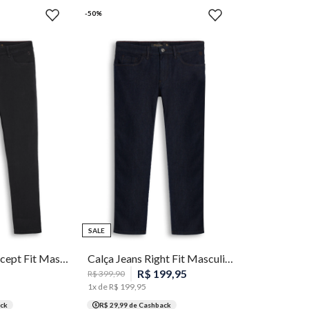
-
50
%
46
48
50
52
54
SALE
Calça Jeans Concept Fit Masculina Individual
Calça Jeans Right Fit Masculina Individual
R$
199
,
95
R$
399
,
90
1
x de
R$
199
,
95
ck
R$ 29,99
de Cashback