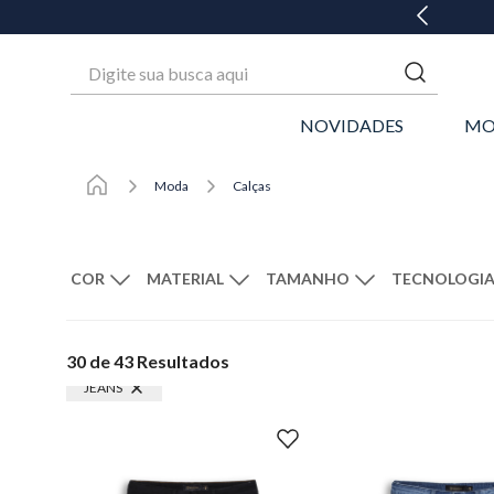
GANHE 20% OFF* NA 1ª COMPRA
Digite sua busca aqui
NOVIDADES
MO
Moda
Calças
MATERIAL
TECNOLOGI
Preto
Jeans
Azul
36
38
Algodã
40
LIMPAR FILTROS
30 de 43
Resultados
46
48
Sustent
50
JEANS
56