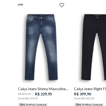
-
50
%
38
40
42
44
46
36
38
40
42
44
46
54
56
Calça Jeans Skinny Masculina Individual
R$
229
,
95
R$
399
,
90
R$
459
,
90
2
x de
R$
114
,
97
3
x de
R$
133
,
30
R$ 34,49
de Cashback
R$ 59,98
de Cashback