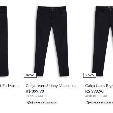
46
48
52
38
40
42
44
36
38
40
42
44
46
NOVO
NOVO
56
Calça Jeans Concept Fit Masculina Individual
Calça Jeans Skinny Masculina Individual
R$
399
,
90
R$
399
,
90
3
x de
R$
133
,
30
3
x de
R$
133
,
30
R$ 59,98
de Cashback
R$ 59,98
de Cashba