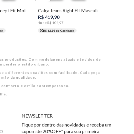
56
Calça Jeans Concept Fit Moletom Masculina Individual
Calça Jeans Right Fit Masculina Individual
R$
419
,
90
4
x de
R$
104
,
97
ck
R$ 62,98
de Cashback
uas produções. Com modelagens atuais e tecidos de
m perder o estilo urbano.
se a diferentes ocasiões com facilidade. Cada peça
r mão da qualidade.
e, conforto e estilo contemporâneo.
lhe.
NEWSLETTER
Fique por dentro das novidades e receba um
es
cupom de 20%OFF* para sua primeira