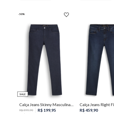
-
50
%
38
40
42
44
46
42
SALE
54
Calça Jeans Skinny Masculina Individual
R$
199
,
95
R$
459
,
90
R$
399
,
90