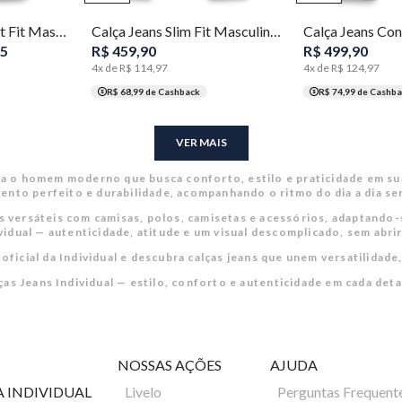
Calça Jeans Concept Fit Masculina Individual
Calça Jeans Slim Fit Masculina Individual
5
R$
459
,
90
R$
499
,
90
4
x de
R$
114
,
97
4
x de
R$
124
,
97
R$ 68,99
de Cashback
R$ 74,99
de Cashba
VER MAIS
ara o homem moderno que busca conforto, estilo e praticidade em s
ento perfeito e durabilidade, acompanhando o ritmo do dia a dia se
 versáteis com camisas, polos, camisetas e acessórios, adaptando-
idual — autenticidade, atitude e um visual descomplicado, sem abri
 oficial da Individual e descubra calças jeans que unem versatilidad
ças Jeans Individual — estilo, conforto e autenticidade em cada deta
NOSSAS AÇÕES
AJUDA
A INDIVIDUAL
Livelo
Perguntas Frequent