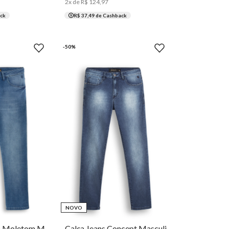
2
x de
R$
124
,
97
ck
R$ 37,49
de Cashback
-
50
%
44
46
48
36
38
40
42
44
46
48
50
NOVO
Calça Jeans Slim Moletom Masculina Individual
Calça Jeans Concept Masculina Individual