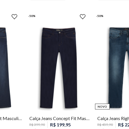
-
50
%
-
50
%
48
50
52
36
38
40
42
44
46
48
50
46
48
50
NOVO
52
Calça Jeans Right Fit Masculina Individual
Calça Jeans Concept Fit Masculina Individual
R$
199
,
95
R$
2
R$
399
,
90
R$
459
,
90