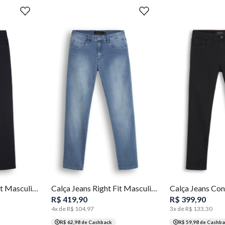
48
50
52
38
40
42
44
46
48
50
52
36
40
42
44
54
Calça Jeans Right Fit Masculina Individual
Calça Jeans Right Fit Masculina Individual
R$
419
,
90
R$
399
,
90
4
x de
R$
104
,
97
3
x de
R$
133
,
30
R$ 62,98
de Cashback
R$ 59,98
de Cashba