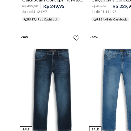
R$
249
,
95
R$
229
,
9
R$
499
,
90
R$
459
,
90
2
x de
R$
124
,
97
2
x de
R$
114
,
97
R$ 37,49
de Cashback
R$ 34,49
de Cashback
-
50
%
-
50
%
44
46
48
50
54
48
SALE
SALE