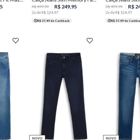
5
R$
249
,
95
R$
2
R$
499
,
90
R$
499
,
90
2
x de
R$
124
,
97
2
x de
R$
124
,
97
R$ 37,49
de Cashback
R$ 37,49
de Cashba
36
38
40
42
44
46
48
36
38
40
42
NOVO
NOVO