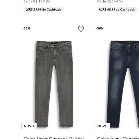
1
x de
R$
199
,
95
4
x de
R$
114
,
97
R$ 29,99
de Cashback
R$ 68,99
de Cashback
-
50
%
-
50
%
36
38
40
42
44
46
48
50
36
38
40
42
44
NOVO
NOVO
Calça Jeans Concept Fit Masculina Individual