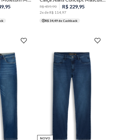
49
,
95
R$
229
,
95
R$
459
,
90
2
x de
R$
114
,
97
ck
R$ 34,49
de Cashback
38
40
42
44
46
48
50
52
44
46
48
50
NOVO