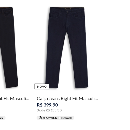
46
48
50
52
38
40
42
44
46
48
50
NOVO
Calça Jeans Right Fit Masculina Individual
Calça Jeans Right Fit Masculina Individual
R$
399
,
90
3
x de
R$
133
,
30
ck
R$ 59,98
de Cashback