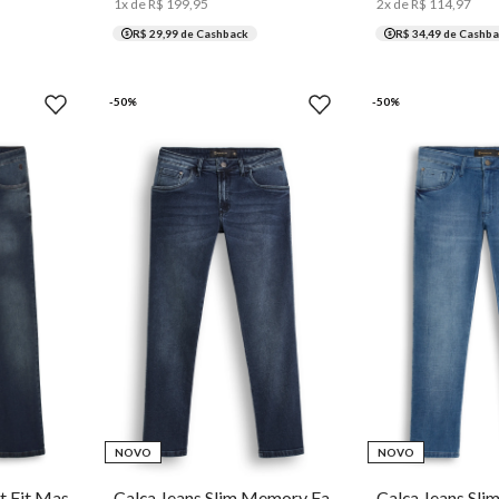
1
x de
R$
199
,
95
2
x de
R$
114
,
97
R$ 29,99
de Cashback
R$ 34,49
de Cashba
-
50
%
-
50
%
46
48
50
36
38
40
42
44
46
48
38
40
42
NOVO
NOVO
Calça Jeans Concept Fit Masculina Individual
Calça Jeans Slim Memory Fabric Masculina Individual