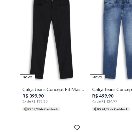
36
40
42
44
46
48
38
40
42
44
46
NOVO
NOVO
Calça Jeans Concept Fit Masculina Individual
R$
399
,
90
R$
499
,
90
3
x de
R$
133
,
30
4
x de
R$
124
,
97
R$ 59,98
de Cashback
R$ 74,99
de Cashback