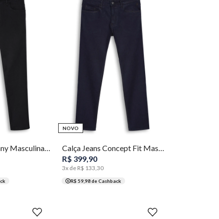
44
46
48
36
38
40
42
44
46
48
50
NOVO
Calça Jeans Skinny Masculina Individual
Calça Jeans Concept Fit Masculina Individual
R$
399
,
90
3
x de
R$
133
,
30
ck
R$ 59,98
de Cashback