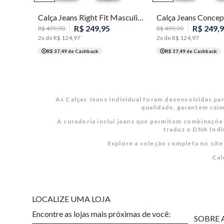
Calça Jeans Right Fit Masculina Individual
R$
249
,
95
R$
249
,
9
R$
499
,
90
R$
499
,
90
2
x de
R$
124
,
97
2
x de
R$
124
,
97
R$ 37,49
de Cashback
R$ 37,49
de Cashback
As Calças Jeans Individual foram desenvolvidas p
qualidade, garantem caim
A curadoria inclui jeans que permitem combinações
traduz o DNA Indiv
Explore a coleção completa no site
Cal
LOCALIZE UMA LOJA
Encontre as lojas mais próximas de você:
SOBRE 