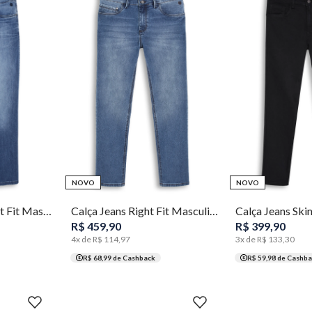
48
50
38
40
42
44
46
48
50
54
36
40
42
NOVO
NOVO
Calça Jeans Concept Fit Masculina Individual
Calça Jeans Right Fit Masculina Individual
R$
459
,
90
R$
399
,
90
4
x de
R$
114
,
97
3
x de
R$
133
,
30
R$ 68,99
de Cashback
R$ 59,98
de Cashba