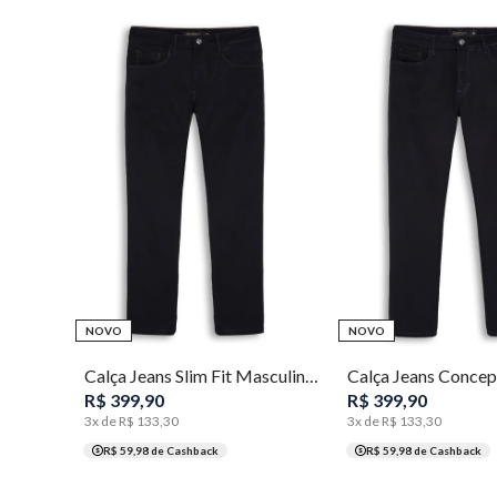
36
38
40
42
44
36
38
40
42
44
46
48
NOVO
NOVO
54
Calça Jeans Slim Fit Masculina Individual
R$
399
,
90
R$
399
,
90
3
x de
R$
133
,
30
3
x de
R$
133
,
30
R$ 59,98
de Cashback
R$ 59,98
de Cashback