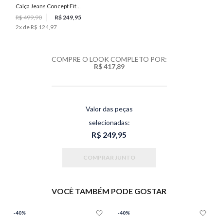
Calça Jeans Concept Fit
Masculina Individual
R$ 499,90
R$ 249,95
2
x de
R$ 124,97
COMPRE O LOOK COMPLETO POR:
R$ 417,89
Valor das peças
selecionadas:
R$ 249,95
COMPRAR JUNTO
VOCÊ TAMBÉM PODE GOSTAR
-
40%
-
40%