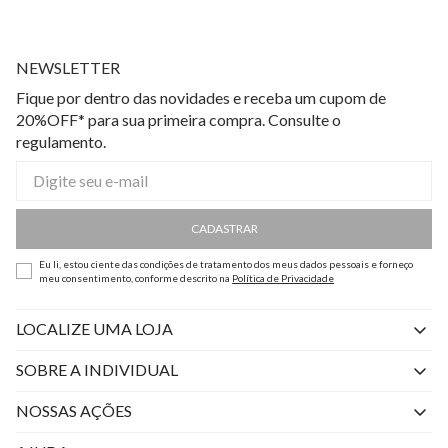
NEWSLETTER
Fique por dentro das novidades e receba um cupom de
20%OFF* para sua primeira compra. Consulte o
regulamento.
CADASTRAR
Eu li, estou ciente das condições de tratamento dos meus dados pessoais e forneço
meu consentimento, conforme descrito na
Política de Privacidade
LOCALIZE UMA LOJA
SOBRE A INDIVIDUAL
Quem Somos
NOSSAS AÇÕES
Perguntas Frequentes