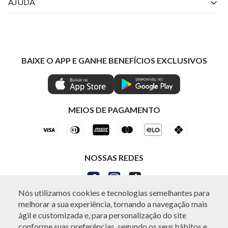
Livelo
AJUDA
Fale Conosco
Azul Fidelidade
Atendimento
Nossas lojas
Visa
Minha Conta
Política de Privacidade
Mastercard
Trocas e Devoluções
BAIXE O APP E GANHE BENEFÍCIOS EXCLUSIVOS
Painel de Privacidade
Clube Ind
Regulamentos
Gestão de Preferências
IND CASHBACK
Seja Um Revendedor
Ética e Sustentabilidade
Special Friday
Shop by WhatsApp Individual
MEIOS DE PAGAMENTO
NOSSAS REDES
Nós utilizamos cookies e tecnologias semelhantes para
melhorar a sua experiência, tornando a navegação mais
ágil e customizada e, para personalização do site
conforme suas preferências, segundo os seus hábitos e