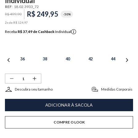
Individual
REF
:
18.02.3933_72
R$
249
,
95
R$
499
,
90
-
50%
2
x de
R$
124
,
97
Receba
R$ 37,49
de Cashback
Individual
36
38
40
42
44
Descubra seu tamanho
Medidas Corporais
ADICIONAR À SACOLA
COMPRE O LOOK