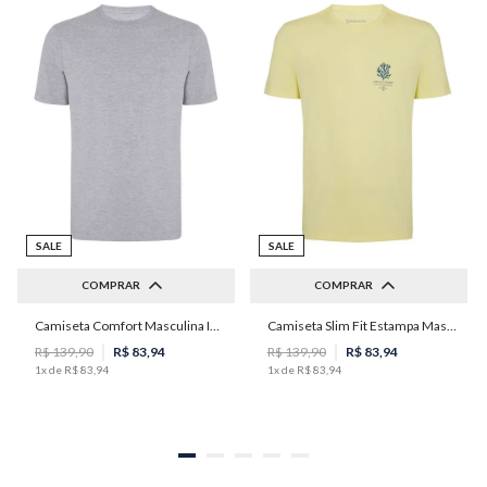
SALE
SALE
COMPRAR
COMPRAR
Camiseta Comfort Masculina Individual
Camiseta Slim Fit Estampa Masculina Individual
P
M
G
GG
PP
P
M
R$
139
,
90
R$
83
,
94
R$
139
,
90
R$
83
,
94
1
x de
R$
83
,
94
1
x de
R$
83
,
94