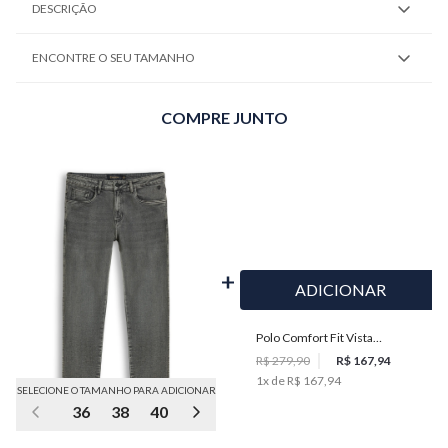
DESCRIÇÃO
ENCONTRE O SEU TAMANHO
COMPRE JUNTO
ADICIONAR
Polo Comfort Fit Vista
Embutida Masculina Individual
R$ 279,90
R$ 167,94
1
x de
R$ 167,94
SELECIONE O TAMANHO PARA ADICIONAR
36
38
40
42
44
46
48
50