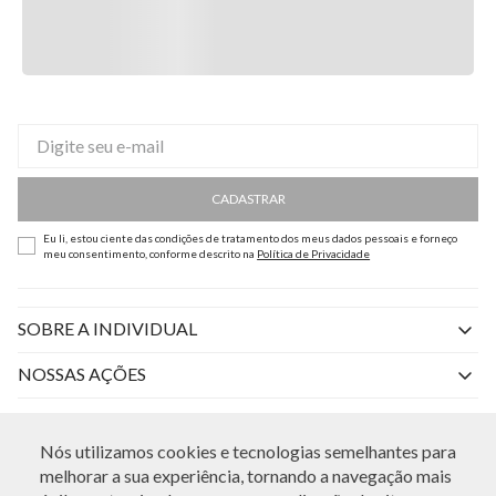
CADASTRAR
Eu li, estou ciente das condições de tratamento dos meus dados pessoais e forneço
meu consentimento, conforme descrito na
Política de Privacidade
SOBRE A INDIVIDUAL
Quem Somos
NOSSAS AÇÕES
Perguntas Frequentes
Livelo
AJUDA
Fale Conosco
Nós utilizamos cookies e tecnologias semelhantes para
Azul Fidelidade
Atendimento
melhorar a sua experiência, tornando a navegação mais
Nossas lojas
Visa