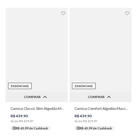
ESSENCIAIS
ESSENCIAIS
COMPRAR
COMPRAR
2
3
4
5
6
Camisa Classic Slim Algodão Masculina Individual
Camisa Comfort Algodão Masculina Individual
38
42
44
46
48
7
8
R$
439
,
90
R$
439
,
90
4
x de
R$
109
,
97
4
x de
R$
109
,
97
R$ 65,99
de Cashback
R$ 65,99
de Cashback