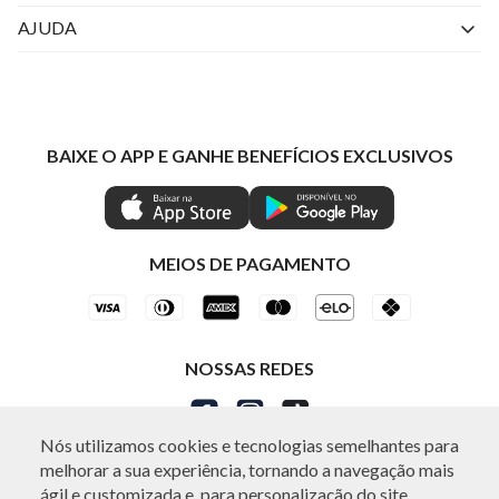
Perguntas Frequentes
Livelo
AJUDA
Fale Conosco
Azul Fidelidade
Atendimento
Nossas lojas
Visa
Minha Conta
Política de Privacidade
Mastercard
Trocas e Devoluções
BAIXE O APP E GANHE BENEFÍCIOS EXCLUSIVOS
Painel de Privacidade
Clube Ind
Regulamentos
Gestão de Preferências
IND CASHBACK
Seja Um Revendedor
Ética e Sustentabilidade
Special Friday
Shop by WhatsApp Individual
MEIOS DE PAGAMENTO
NOSSAS REDES
Nós utilizamos cookies e tecnologias semelhantes para
melhorar a sua experiência, tornando a navegação mais
ágil e customizada e, para personalização do site