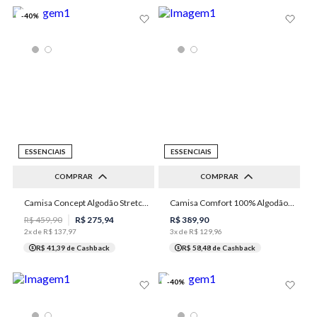
-
40
%
ESSENCIAIS
ESSENCIAIS
COMPRAR
COMPRAR
2
3
4
6
7
Camisa Concept Algodão Stretch Masculina Individual
Camisa Comfort 100% Algodão Masculina Individual
1
2
3
4
5
8
R$
459
,
90
R$
275
,
94
R$
389
,
90
2
x de
R$
137
,
97
3
x de
R$
129
,
96
R$ 41,39
de Cashback
R$ 58,48
de Cashback
-
40
%