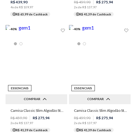
R$
439
,
90
R$
459
,
90
R$
275
,
94
4
x de
R$
109
,
97
2
x de
R$
137
,
97
R$ 65,99
de Cashback
R$ 41,39
de Cashback
-
40
%
-
40
%
ESSENCIAIS
ESSENCIAIS
COMPRAR
COMPRAR
Camisa Classic Slim Algodão Stretch Masculina Individual
Camisa Classic Slim Algodão Stretch Masculina Individual
40
42
44
46
48
38
40
48
R$
459
,
90
R$
275
,
94
R$
459
,
90
R$
275
,
94
2
x de
R$
137
,
97
2
x de
R$
137
,
97
R$ 41,39
de Cashback
R$ 41,39
de Cashback