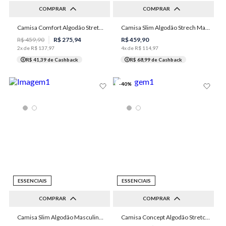
COMPRAR
COMPRAR
2
3
4
5
6
Camisa Comfort Algodão Stretch Masculina Individual
Camisa Slim Algodão Strech Masculina Individual
1
2
4
5
7
8
R$
459
,
90
R$
275
,
94
R$
459
,
90
2
x de
R$
137
,
97
4
x de
R$
114
,
97
R$ 41,39
de Cashback
R$ 68,99
de Cashback
-
40
%
ESSENCIAIS
ESSENCIAIS
COMPRAR
COMPRAR
Camisa Slim Algodão Masculina Individual
Camisa Concept Algodão Stretch Masculina Individual
1
2
3
4
5
1
2
3
4
5