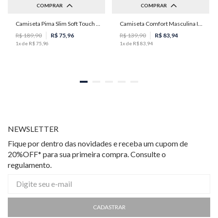
COMPRAR
COMPRAR
Camiseta Pima Slim Soft Touch Masculina Individual
Camiseta Comfort Masculina Individual
M
P
M
G
GG
R$
189
,
90
R$
75
,
96
R$
139
,
90
R$
83
,
94
1
x de
R$
75
,
96
1
x de
R$
83
,
94
NEWSLETTER
Fique por dentro das novidades e receba um cupom de
20%OFF* para sua primeira compra. Consulte o
regulamento.
CADASTRAR