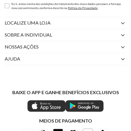
Eu li, estou ciente das condições de tratamento dos meus dados pessoais e forneço
meu consentimento, conforme descrito na
Política de Privacidade
LOCALIZE UMA LOJA
SOBRE A INDIVIDUAL
Quem Somos
NOSSAS AÇÕES
Perguntas Frequentes
Livelo
AJUDA
Fale Conosco
Azul Fidelidade
Atendimento
Nossas lojas
Visa
Minha Conta
Política de Privacidade
Mastercard
Trocas e Devoluções
BAIXE O APP E GANHE BENEFÍCIOS EXCLUSIVOS
Painel de Privacidade
Clube Ind
Regulamentos
Gestão de Preferências
IND CASHBACK
Seja Um Revendedor
Ética e Sustentabilidade
Special Friday
Shop by WhatsApp Individual
MEIOS DE PAGAMENTO