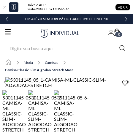
Baixe o APP
ABRIR
Ganhe 20% OFF na 1 COMPRA*
DADE
EM ATÉ 6X SEM JUROS* OU GANHE 3% OFF NO PIX
0
Digite sua busca aqui
Moda
Camisas
Camisa Classic Slim Algodão Stretch Masculina Individual