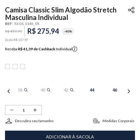
Camisa Classic Slim Algodão Stretch
Masculina Individual
REF
:
53.01.1145_05
R$
275
,
94
R$
459
,
90
-
40%
2
x de
R$
137
,
97
Receba
R$ 41,39
de Cashback
Individual
38
40
42
44
46
Descubra seu tamanho
Medidas Corporais
ADICIONAR À SACOLA