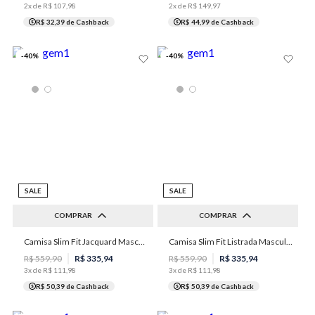
2
x de
R$
107
,
98
2
x de
R$
149
,
97
R$ 32,39
de Cashback
R$ 44,99
de Cashback
-
40
%
-
40
%
SALE
SALE
COMPRAR
COMPRAR
Camisa Slim Fit Jacquard Masculina Individual
Camisa Slim Fit Listrada Masculina Individual
3
1
3
4
5
2
R$
559
,
90
R$
335
,
94
R$
559
,
90
R$
335
,
94
3
x de
R$
111
,
98
3
x de
R$
111
,
98
R$ 50,39
de Cashback
R$ 50,39
de Cashback