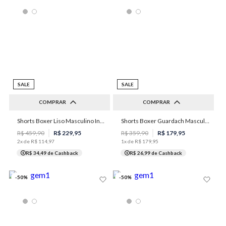
SALE
SALE
COMPRAR
COMPRAR
Shorts Boxer Liso Masculino Individual
Shorts Boxer Guardach Masculino Individual
P
M
G
GG
XGG
P
M
G
GG
XGG
R$
459
,
90
R$
229
,
95
R$
359
,
90
R$
179
,
95
2
x de
R$
114
,
97
1
x de
R$
179
,
95
R$ 34,49
de Cashback
R$ 26,99
de Cashback
-
50
%
-
50
%