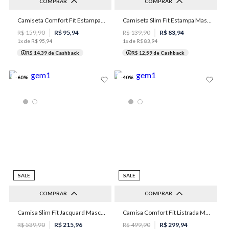
COMPRAR
COMPRAR
Camiseta Comfort Fit Estampada Masculina Individual
Camiseta Slim Fit Estampa Masculina Individual
M
PP
P
M
R$
159
,
90
R$
95
,
94
R$
139
,
90
R$
83
,
94
1
x de
R$
95
,
94
1
x de
R$
83
,
94
R$ 14,39
de Cashback
R$ 12,59
de Cashback
-
60
%
-
40
%
SALE
SALE
COMPRAR
COMPRAR
3
4
5
6
7
Camisa Slim Fit Jacquard Masculina Individual
Camisa Comfort Fit Listrada Masculina Individual
3
8
R$
539
,
90
R$
215
,
96
R$
499
,
90
R$
299
,
94