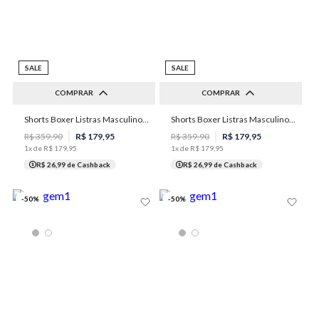
SALE
SALE
COMPRAR
COMPRAR
Shorts Boxer Listras Masculino Individual
Shorts Boxer Listras Masculino Individual
P
M
G
GG
XGG
P
M
G
GG
XGG
R$
359
,
90
R$
179
,
95
R$
359
,
90
R$
179
,
95
1
x de
R$
179
,
95
1
x de
R$
179
,
95
R$ 26,99
de Cashback
R$ 26,99
de Cashback
-
50
%
-
50
%