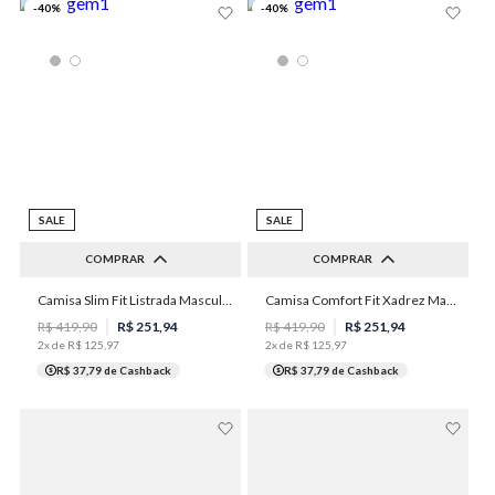
-
40
%
-
40
%
SALE
SALE
COMPRAR
COMPRAR
2
3
4
5
6
Camisa Slim Fit Listrada Masculina Individual
Camisa Comfort Fit Xadrez Masculina Individual
2
3
5
7
8
R$
419
,
90
R$
251
,
94
R$
419
,
90
R$
251
,
94
2
x de
R$
125
,
97
2
x de
R$
125
,
97
R$ 37,79
de Cashback
R$ 37,79
de Cashback