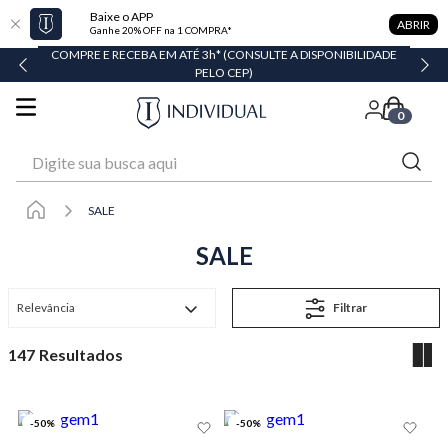
Baixe o APP
ABRIR
Ganhe 20% OFF na 1 COMPRA*
DADE
EM ATÉ 6X SEM JUROS* OU GANHE 3% OFF NO PIX
0
Digite sua busca aqui
SALE
SALE
Relevância
Filtrar
147
-
50
%
-
50
%