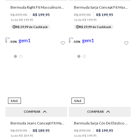
38
40
42
44
48
Bermuda Right Fit Masculina Individual
Bermuda Sarja Concept Fit Masculina Individual
42
44
46
48
52
50
R$
399
,
90
R$
199
,
95
R$
399
,
90
R$
199
,
95
1
x de
R$
199
,
95
1
x de
R$
199
,
95
R$ 29,99
de Cashback
R$ 29,99
de Cashback
-
50
%
-
50
%
SALE
SALE
COMPRAR
COMPRAR
Bermuda Jeans Concept Fit Masculina Individual
Bermuda Sarja Cós De Elástico Masculina Individual
36
38
42
44
46
48
50
R$
379
,
90
R$
189
,
95
R$
399
,
90
R$
199
,
95
1
x de
R$
189
,
95
1
x de
R$
199
,
95