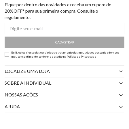
Fique por dentro das novidades e receba um cupom de
20%OFF* para sua primeira compra. Consulte o
regulamento.
CADASTRAR
Eu li, estou ciente das condições de tratamento dos meus dados pessoais e forneço
meu consentimento, conforme descrito na
Política de Privacidade
LOCALIZE UMA LOJA
SOBRE A INDIVIDUAL
Quem Somos
NOSSAS AÇÕES
Perguntas Frequentes
Livelo
AJUDA
Fale Conosco
Azul Fidelidade
Atendimento
Nossas lojas
Visa
Minha Conta