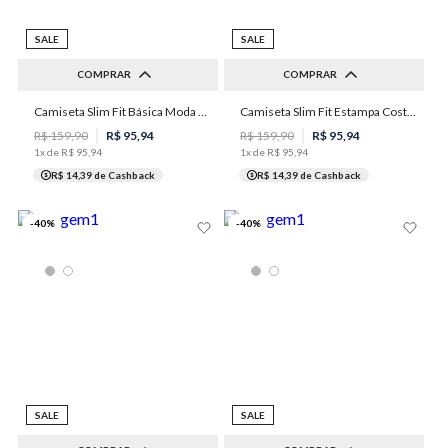
SALE
SALE
COMPRAR
COMPRAR
Camiseta Slim Fit Básica Moda Masculina Individual
Camiseta Slim Fit Estampa Costas Masculina Individual
PP
P
G
GG
P
M
G
GG
R$
159
,
90
R$
95
,
94
R$
159
,
90
R$
95
,
94
1
x de
R$
95
,
94
1
x de
R$
95
,
94
R$ 14,39
de Cashback
R$ 14,39
de Cashback
-
40
%
-
40
%
SALE
SALE