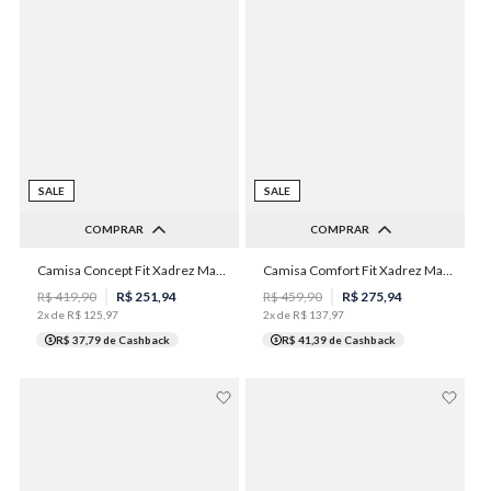
SALE
SALE
COMPRAR
COMPRAR
2
3
4
5
6
Camisa Concept Fit Xadrez Masculina Individual
Camisa Comfort Fit Xadrez Masculina Individual
3
5
7
R$
419
,
90
R$
251
,
94
R$
459
,
90
R$
275
,
94
2
x de
R$
125
,
97
2
x de
R$
137
,
97
R$ 37,79
de Cashback
R$ 41,39
de Cashback