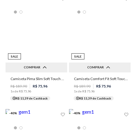
SALE
SALE
COMPRAR
COMPRAR
Camiseta Pima Slim Soft Touch Masculina Individual
Camiseta Comfort Fit Soft Touch Pima Masculina Individual
M
M
R$
189
,
90
R$
75
,
96
R$
189
,
90
R$
75
,
96
1
x de
R$
75
,
96
1
x de
R$
75
,
96
R$ 11,39
de Cashback
R$ 11,39
de Cashback
-
40
%
-
40
%