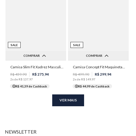
SALE
SALE
COMPRAR
COMPRAR
Camisa Slim Fit Xadrez Masculina Individual
Camisa Concept Fit Maquinetada Stretch Masculina Individual
2
3
4
5
2
3
5
R$
459
,
90
R$
275
,
94
R$
499
,
90
R$
299
,
94
2
x de
R$
137
,
97
2
x de
R$
149
,
97
R$ 41,39
de Cashback
R$ 44,99
de Cashback
VER MAIS
NEWSLETTER