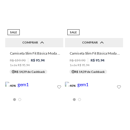
SALE
SALE
COMPRAR
COMPRAR
Camiseta Slim Fit Básica Moda Masculina Individual
Camiseta Slim Fit Básica Moda Masculina Individual
PP
P
M
G
GG
PP
P
M
GG
R$
159
,
90
R$
95
,
94
R$
159
,
90
R$
95
,
94
1
x de
R$
95
,
94
1
x de
R$
95
,
94
R$ 14,39
de Cashback
R$ 14,39
de Cashback
-
40
%
-
40
%