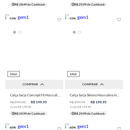
R$ 28,49
de Cashback
R$ 29,99
de Cashback
-
50
%
-
50
%
SALE
SALE
COMPRAR
COMPRAR
Calça Sarja Concept Fit Masculina Individual
Calça Sarja Skinny Masculina Individual
38
36
38
46
48
R$
399
,
90
R$
199
,
95
R$
399
,
90
R$
199
,
95
1
x de
R$
199
,
95
1
x de
R$
199
,
95
R$ 29,99
de Cashback
R$ 29,99
de Cashback
-
60
%
-
60
%