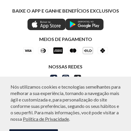
Política de Privacidade
Mastercard
Trocas e Devoluções
BAIXE O APP E GANHE BENEFÍCIOS EXCLUSIVOS
Painel de Privacidade
Clube Ind
Regulamentos
Gestão de Preferências
IND CASHBACK
Seja Um Revendedor
Ética e Sustentabilidade
Special Friday
Shop by WhatsApp Individual
MEIOS DE PAGAMENTO
NOSSAS REDES
Nós utilizamos cookies e tecnologias semelhantes para
melhorar a sua experiência, tornando a navegação mais
ATENDIMENTO
ágil e customizada e, para personalização do site
conforme suas preferências, segundo os seus hábitos e
o seu perfil. Para mais informações, você pode visitar a
nossa
Política de Privacidade
.
© Copyright 2000-2026 - Todos os direitos reservados. A Individual reserva-
se no direito de corrigir ou alterar informações como: preços, promoções e