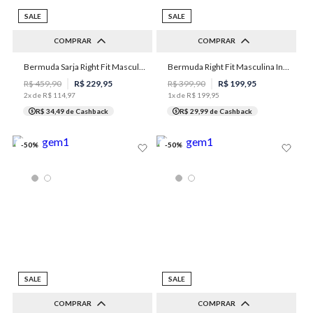
SALE
SALE
COMPRAR
COMPRAR
38
42
46
48
50
Bermuda Sarja Right Fit Masculina Individual
Bermuda Right Fit Masculina Individual
42
44
48
50
52
54
R$
459
,
90
R$
229
,
95
R$
399
,
90
R$
199
,
95
2
x de
R$
114
,
97
1
x de
R$
199
,
95
R$ 34,49
de Cashback
R$ 29,99
de Cashback
-
50
%
-
50
%
SALE
SALE
COMPRAR
COMPRAR