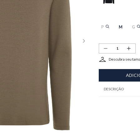
P
M
G
Descubra seu tam
ADICI
DESCRIÇÃO