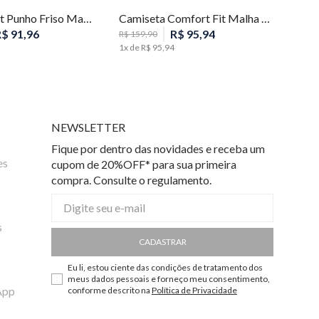
Polo Slim Fit Punho Friso Masculina Individual
Camiseta Comfort Fit Malha Listras Masculina Individual
R$
91
,
96
R$
95
,
94
R$
159
,
90
1
x de
R$
95
,
94
NEWSLETTER
Fique por dentro das novidades e receba um
es
cupom de 20%OFF* para sua primeira
compra. Consulte o regulamento.
s
CADASTRAR
Eu li, estou ciente das condições de tratamento dos
meus dados pessoais e forneço meu consentimento,
App
conforme descrito na
Política de Privacidade