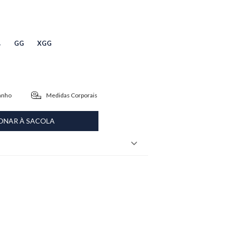
GG
XGG
anho
Medidas Corporais
ONAR À SACOLA