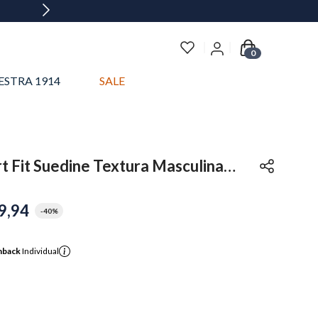
0
ESTRA 1914
SALE
t Fit Suedine Textura Masculina
9
,
94
-
40%
hback
Individual