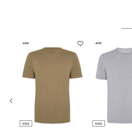
-
60%
-
40%
SALE
SALE
M
P
M
G