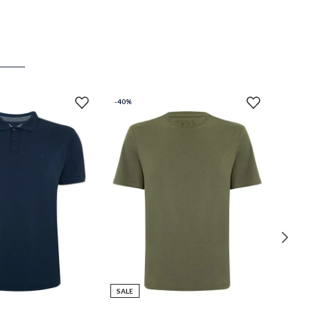
-
40%
SALE
P
P
M