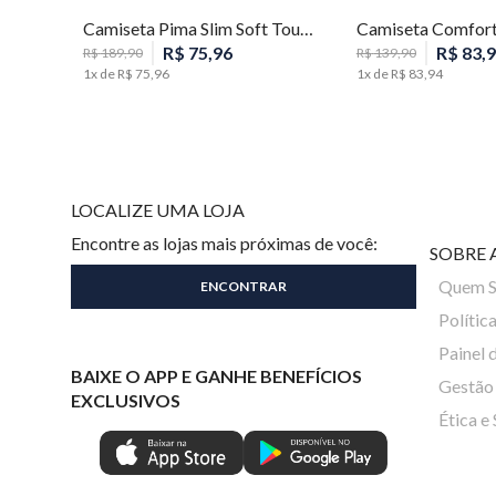
Camiseta Pima Slim Soft Touch Masculina Individual
R$
75
,
96
R$
83
,
9
R$
189
,
90
R$
139
,
90
1
x de
R$
75
,
96
1
x de
R$
83
,
94
LOCALIZE UMA LOJA
Encontre as lojas mais próximas de você:
SOBRE 
Quem 
Polític
Painel 
BAIXE O APP E GANHE BENEFÍCIOS
Gestão 
EXCLUSIVOS
Ética e