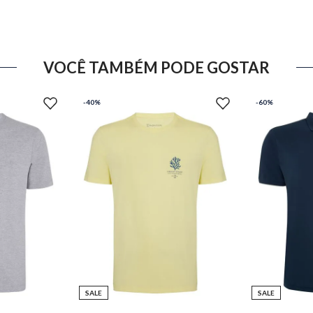
VOCÊ TAMBÉM PODE GOSTAR
-
40%
-
60%
SALE
SALE
GG
PP
P
M