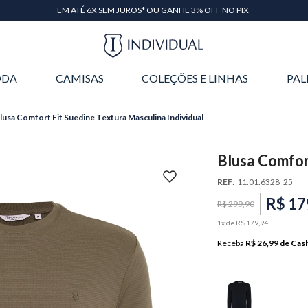
EM ATÉ 6X SEM JUROS* OU GANHE 3% OFF NO PIX
DA
CAMISAS
COLEÇÕES E LINHAS
PAL
lusa Comfort Fit Suedine Textura Masculina Individual
Blusa Comfor
Individual
REF
:
11.01.6328_25
R$
17
R$
299
,
90
1
x de
R$
179
,
94
Receba
R$ 26,99
de Cas