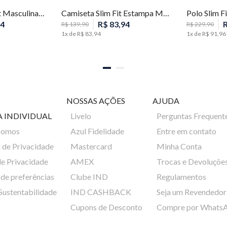
Camiseta Comfort Masculina Individual
Camiseta Slim Fit Estampa Masculina Individual
4
R$
83
,
94
R$
139
,
90
R$
229
,
90
1
x de
R$
83
,
94
1
x de
R$
91
,
96
NOSSAS AÇÕES
AJUDA
A INDIVIDUAL
Livelo
Perguntas Frequent
Somos
Azul Fidelidade
Entre em contato
a de Privacidade
Mastercard
Minha Conta
de Privacidade
AMEX
Trocas e Devoluçõe
de preferências
Clube IND
Regulamentos
 Sustentabilidade
IND CASHBACK
Seja um Revendedor
Cupons de Desconto
Compre por Whats