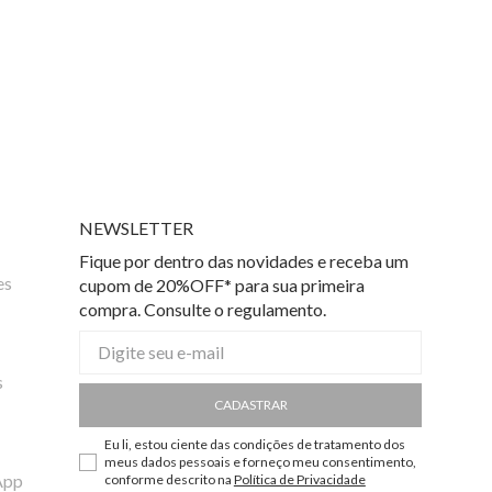
NEWSLETTER
Fique por dentro das novidades e receba um
es
cupom de 20%OFF* para sua primeira
compra. Consulte o regulamento.
s
CADASTRAR
Eu li, estou ciente das condições de tratamento dos
meus dados pessoais e forneço meu consentimento,
App
conforme descrito na
Política de Privacidade