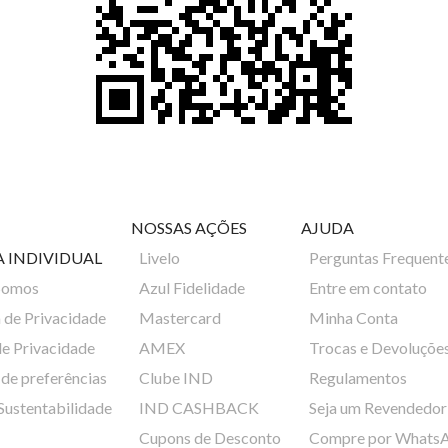
NOSSAS AÇÕES
AJUDA
A INDIVIDUAL
Livelo
Perguntas Frequent
Somos
Azul Fidelidade
Entre em contato
a de Privacidade
Mastercard
Minha Conta
de Privacidade
AMEX
Trocas e Devoluçõe
de preferências
Clube IND
Regulamentos
 Sustentabilidade
IND CASHBACK
Seja um Revendedor
Cupons de Desconto
Compre por Whats