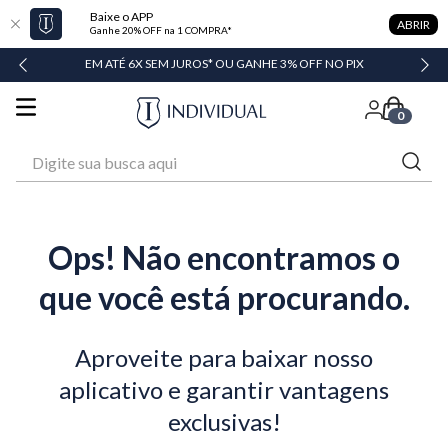
Baixe o APP
ABRIR
Ganhe 20% OFF na 1 COMPRA*
DADE
EM ATÉ 6X SEM JUROS* OU GANHE 3% OFF NO PIX
0
Digite sua busca aqui
Ops! Não encontramos o
que você está procurando.
Aproveite para baixar nosso
aplicativo e garantir vantagens
exclusivas!