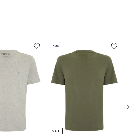
-
40%
SALE
M
P