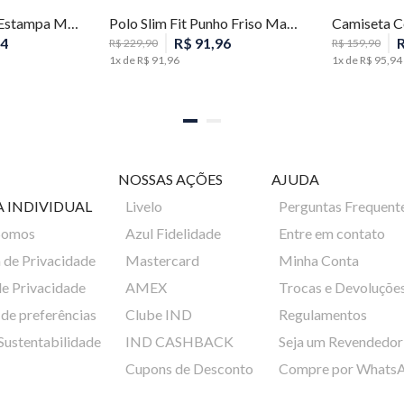
Camiseta Slim Fit Estampa Masculina Individual
Polo Slim Fit Punho Friso Masculina Individual
4
R$
91
,
96
R$
229
,
90
R$
159
,
90
1
x de
R$
91
,
96
1
x de
R$
95
,
94
NOSSAS AÇÕES
AJUDA
A INDIVIDUAL
Livelo
Perguntas Frequent
Somos
Azul Fidelidade
Entre em contato
a de Privacidade
Mastercard
Minha Conta
de Privacidade
AMEX
Trocas e Devoluçõe
de preferências
Clube IND
Regulamentos
 Sustentabilidade
IND CASHBACK
Seja um Revendedor
Cupons de Desconto
Compre por Whats