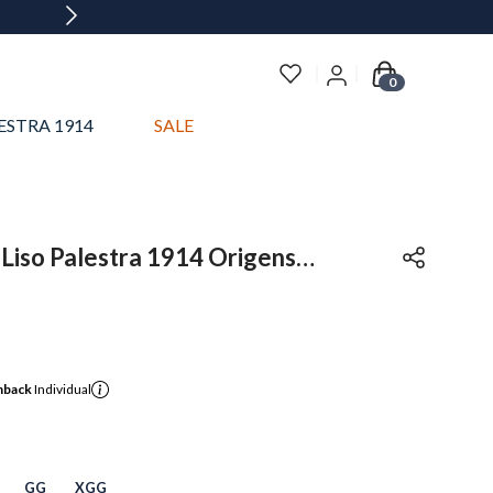
0
ESTRA 1914
SALE
 Liso Palestra 1914 Origens
ividual
hback
Individual
GG
XGG