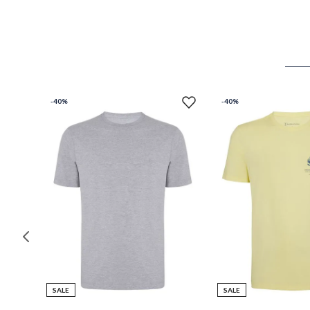
-
40%
-
40%
SALE
SALE
P
M
G
GG
PP
P