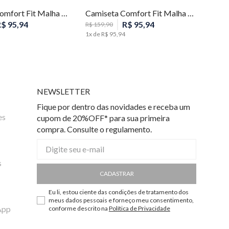
Camiseta Comfort Fit Malha Listras Masculina Individual
Camiseta Comfort Fit Malha Listras Masculina Individual
R$
95
,
94
R$
95
,
94
R$
159
,
90
1
x de
R$
95
,
94
NEWSLETTER
Fique por dentro das novidades e receba um
es
cupom de 20%OFF* para sua primeira
compra. Consulte o regulamento.
s
CADASTRAR
Eu li, estou ciente das condições de tratamento dos
meus dados pessoais e forneço meu consentimento,
App
conforme descrito na
Política de Privacidade