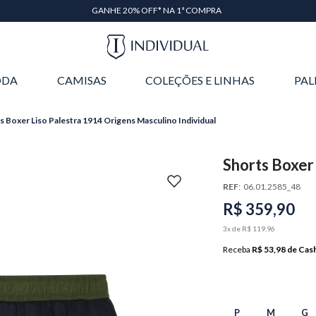
EM ATÉ 6X SEM JUROS* OU GANHE 3% OFF NO PIX
DA
CAMISAS
COLEÇÕES E LINHAS
PAL
s Boxer Liso Palestra 1914 Origens Masculino Individual
Shorts Boxer
Masculino Ind
REF
:
06.01.2585_48
R$
359
,
90
3
x de
R$
119
,
96
Receba
R$ 53,98
de Cas
P
M
G