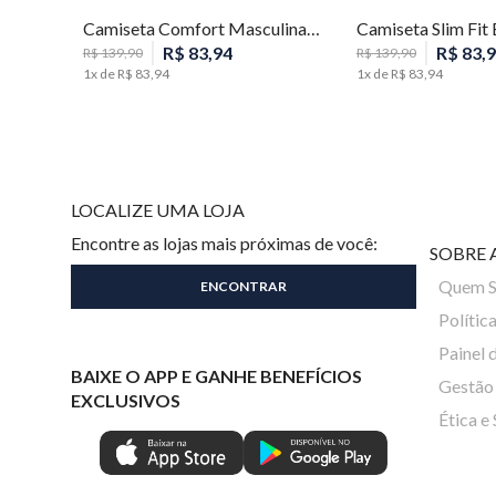
Camiseta Comfort Masculina Individual
R$
83
,
94
R$
83
,
9
R$
139
,
90
R$
139
,
90
1
x de
R$
83
,
94
1
x de
R$
83
,
94
LOCALIZE UMA LOJA
Encontre as lojas mais próximas de você:
SOBRE 
Quem 
Polític
Painel 
BAIXE O APP E GANHE BENEFÍCIOS
Gestão 
EXCLUSIVOS
Ética e