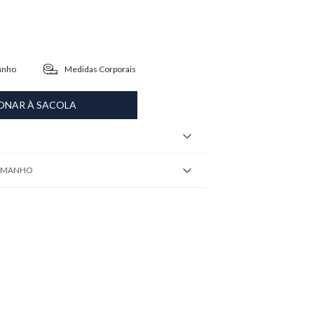
anho
Medidas Corporais
ONAR À SACOLA
TAMANHO