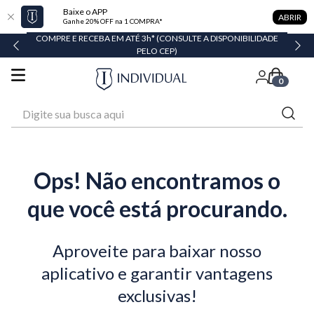
Baixe o APP
ABRIR
Ganhe 20% OFF na 1 COMPRA*
TÉ 3h* (CONSULTE A DISPONIBILIDADE
EM ATÉ 6X SEM JUROS* OU GAN
PELO CEP)
0
Digite sua busca aqui
Ops! Não encontramos o
que você está procurando.
Aproveite para baixar nosso
aplicativo e garantir vantagens
exclusivas!