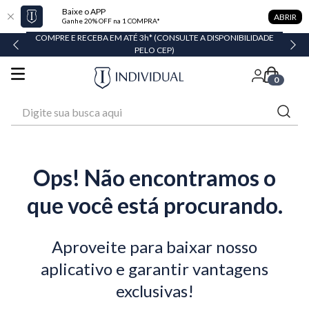
Baixe o APP
ABRIR
Ganhe 20% OFF na 1 COMPRA*
COMPRE E RECEBA EM ATÉ 3h* (CONSULTE A DISPONIBILIDADE
PELO CEP)
0
Digite sua busca aqui
Ops! Não encontramos o
que você está procurando.
Aproveite para baixar nosso
aplicativo e garantir vantagens
exclusivas!