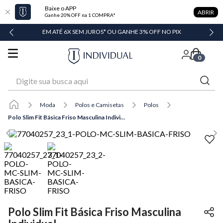
Baixe o APP
ABRIR
Ganhe 20% OFF na 1 COMPRA*
DADE
EM ATÉ 6X SEM JUROS* OU GANHE 3% OFF NO PIX
0
Digite sua busca aqui
Moda
Polos e Camisetas
Polos
Polo Slim Fit Básica Friso Masculina Individual
Polo Slim Fit Básica Friso Masculina