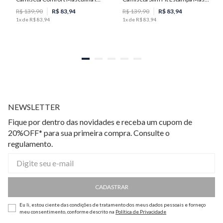
R$
139
,
90
R$
83
,
94
R$
139
,
90
R$
83
,
94
1
x de
R$
83
,
94
1
x de
R$
83
,
94
NEWSLETTER
Fique por dentro das novidades e receba um cupom de
20%OFF* para sua primeira compra. Consulte o
regulamento.
CADASTRAR
Eu li, estou ciente das condições de tratamento dos meus dados pessoais e forneço
meu consentimento, conforme descrito na
Política de Privacidade