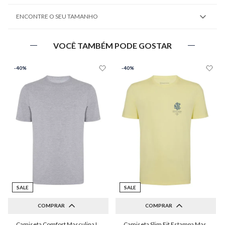
ENCONTRE O SEU TAMANHO
VOCÊ TAMBÉM PODE GOSTAR
-
40%
-
40%
SALE
SALE
COMPRAR
COMPRAR
Camiseta Comfort Masculina Individual
Camiseta Slim Fit Estampa Masculina Individual
P
M
G
GG
PP
P
M