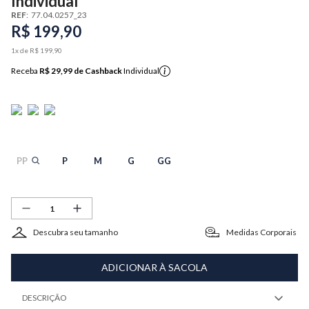
Individual
REF
:
77.04.0257_23
R$
199
,
90
1
x de
R$
199
,
90
Receba
R$ 29,99
de Cashback
Individual
PP
P
M
G
GG
Descubra seu tamanho
Medidas Corporais
ADICIONAR À SACOLA
DESCRIÇÃO