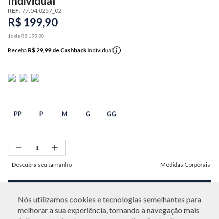
Individual
REF
:
77.04.0257_02
R$
199
,
90
1
x de
R$
199
,
90
Receba
R$ 29,99
de Cashback
Individual
PP
P
M
G
GG
Descubra seu tamanho
Medidas Corporais
ADICIONAR À SACOLA
Nós utilizamos cookies e tecnologias semelhantes para
melhorar a sua experiência, tornando a navegação mais
DESCRIÇÃO