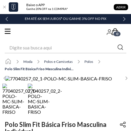
Baixe o APP
ABRIR
Ganhe 20% OFF na 1 COMPRA*
DADE
EM ATÉ 6X SEM JUROS* OU GANHE 3% OFF NO PIX
0
Digite sua busca aqui
Moda
Polos e Camisetas
Polos
Polo Slim Fit Básica Friso Masculina Individual
Polo Slim Fit Básica Friso Masculina