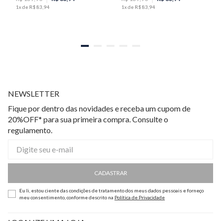
1
x de
R$
83
,
94
1
x de
R$
83
,
94
NEWSLETTER
Fique por dentro das novidades e receba um cupom de
20%OFF* para sua primeira compra. Consulte o
regulamento.
CADASTRAR
Eu li, estou ciente das condições de tratamento dos meus dados pessoais e forneço
meu consentimento, conforme descrito na
Política de Privacidade