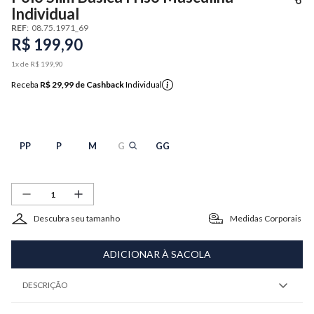
Individual
REF
:
08.75.1971_69
R$
199
,
90
1
x de
R$
199
,
90
Receba
R$ 29,99
de Cashback
Individual
PP
P
M
G
GG
Descubra seu tamanho
Medidas Corporais
ADICIONAR À SACOLA
DESCRIÇÃO