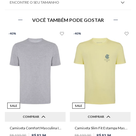
ENCONTRE O SEU TAMANHO
VOCÊ TAMBÉM PODE GOSTAR
-
40%
-
40%
SALE
SALE
COMPRAR
COMPRAR
Camiseta Comfort Masculina Individual
Camiseta Slim Fit Estampa Masculina Individual
P
M
G
GG
PP
P
M
R$
139
,
90
R$
83
,
94
R$
139
,
90
R$
83
,
94