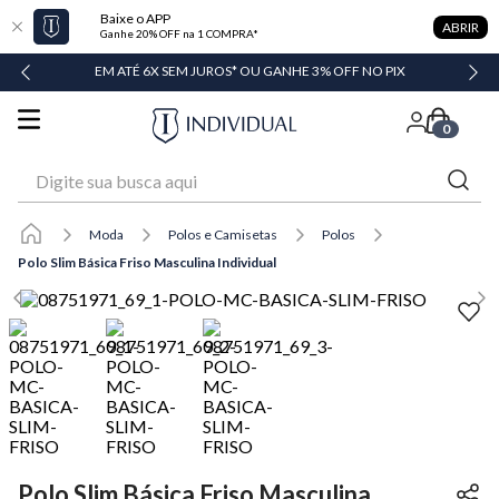
Baixe o APP
ABRIR
Ganhe 20% OFF na 1 COMPRA*
DADE
EM ATÉ 6X SEM JUROS* OU GANHE 3% OFF NO PIX
0
Digite sua busca aqui
Moda
Polos e Camisetas
Polos
Polo Slim Básica Friso Masculina Individual
Polo Slim Básica Friso Masculina