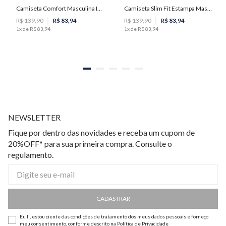
Camiseta Comfort Masculina Individual
Camiseta Slim Fit Estampa Masculina Individual
P
M
G
GG
PP
P
M
R$
139
,
90
R$
83
,
94
R$
139
,
90
R$
83
,
94
1
x de
R$
83
,
94
1
x de
R$
83
,
94
NEWSLETTER
Fique por dentro das novidades e receba um cupom de
20%OFF* para sua primeira compra. Consulte o
regulamento.
CADASTRAR
Eu li, estou ciente das condições de tratamento dos meus dados pessoais e forneço
meu consentimento, conforme descrito na
Política de Privacidade