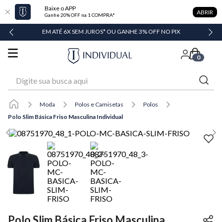
Baixe o APP
ABRIR
Ganhe 20% OFF na 1 COMPRA*
DADE
EM ATÉ 6X SEM JUROS* OU GANHE 3% OFF NO PIX
0
Digite sua busca aqui
Moda
Polos e Camisetas
Polos
Polo Slim Básica Friso Masculina Individual
Polo Slim Básica Friso Masculina