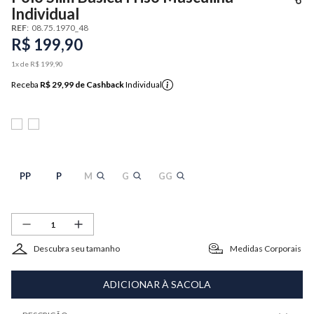
Individual
REF
:
08.75.1970_48
R$
199
,
90
1
x de
R$
199
,
90
Receba
R$ 29,99
de Cashback
Individual
PP
P
M
G
GG
Descubra seu tamanho
Medidas Corporais
ADICIONAR À SACOLA