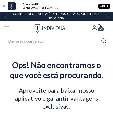
Baixe o APP
ABRIR
Ganhe 20% OFF na 1 COMPRA*
COMPRE E RECEBA EM ATÉ 3h* (CONSULTE A DISPONIBILIDADE
PELO CEP)
0
Digite sua busca aqui
Ops! Não encontramos o
que você está procurando.
Aproveite para baixar nosso
aplicativo e garantir vantagens
exclusivas!