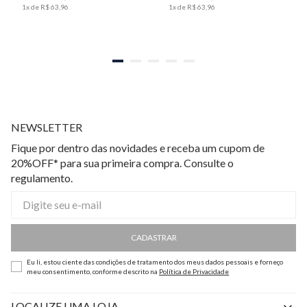
1
x de
R$
63
,
96
1
x de
R$
63
,
96
NEWSLETTER
Fique por dentro das novidades e receba um cupom de
20%OFF* para sua primeira compra. Consulte o
regulamento.
CADASTRAR
Eu li, estou ciente das condições de tratamento dos meus dados pessoais e forneço
meu consentimento, conforme descrito na
Política de Privacidade
LOCALIZE UMA LOJA