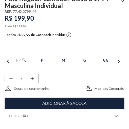
Masculina Individual
REF
:
77.43.0799_49
R$
199
,
90
1
x de
R$
199
,
90
Receba
R$ 29,99
de Cashback
Individual
PP
P
M
G
GG
Descubra seu tamanho
Medidas Corporais
ADICIONAR À SACOLA
DESCRIÇÃO