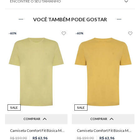
ENCONTRE O SEU TAMANHO
VOCÊ TAMBÉM PODE GOSTAR
-
60%
-
60%
SALE
SALE
COMPRAR
COMPRAR
Camiseta Comfort Fit Básica Masculina Individual
Camiseta Comfort Fit Básica Masculina Individual
G
G
R$
159
,
90
R$
63
,
96
R$
159
,
90
R$
63
,
96