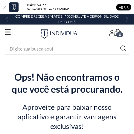
Baixe o APP
ABRIR
Ganhe 20% OFF na 1 COMPRA*
TÉ 3h* (CONSULTE A DISPONIBILIDADE
EM ATÉ 6X SEM JUROS* OU GAN
PELO CEP)
0
Digite sua busca aqui
Ops! Não encontramos o
que você está procurando.
Aproveite para baixar nosso
aplicativo e garantir vantagens
exclusivas!