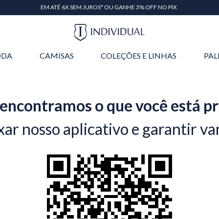
EM ATÉ 6X SEM JUROS* OU GANHE 3% OFF NO PIX
DA
CAMISAS
COLEÇÕES E LINHAS
PAL
encontramos o que você está p
xar nosso aplicativo e garantir va