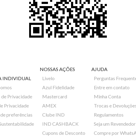
NOSSAS AÇÕES
AJUDA
A INDIVIDUAL
Livelo
Perguntas Frequent
Somos
Azul Fidelidade
Entre em contato
a de Privacidade
Mastercard
Minha Conta
de Privacidade
AMEX
Trocas e Devoluçõe
de preferências
Clube IND
Regulamentos
 Sustentabilidade
IND CASHBACK
Seja um Revendedor
Cupons de Desconto
Compre por Whats