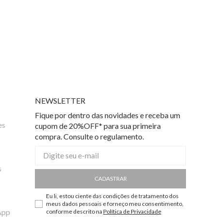
NEWSLETTER
Fique por dentro das novidades e receba um
es
cupom de 20%OFF* para sua primeira
compra. Consulte o regulamento.
s
CADASTRAR
Eu li, estou ciente das condições de tratamento dos
meus dados pessoais e forneço meu consentimento,
App
conforme descrito na
Política de Privacidade