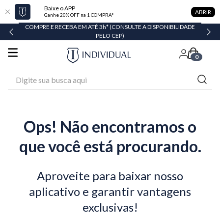
Baixe o APP
ABRIR
Ganhe 20% OFF na 1 COMPRA*
COMPRE E RECEBA EM ATÉ 3h* (CONSULTE A DISPONIBILIDADE
PELO CEP)
0
Digite sua busca aqui
Ops! Não encontramos o
que você está procurando.
Aproveite para baixar nosso
aplicativo e garantir vantagens
exclusivas!