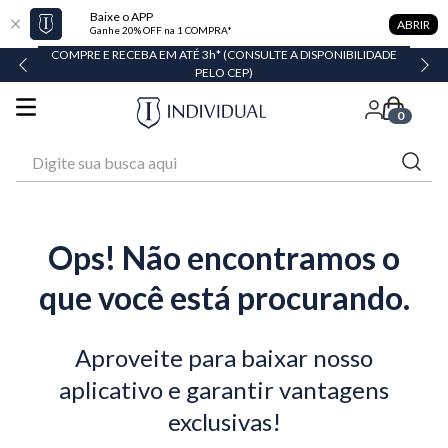
Baixe o APP
ABRIR
Ganhe 20% OFF na 1 COMPRA*
COMPRE E RECEBA EM ATÉ 3h* (CONSULTE A DISPONIBILIDADE
PELO CEP)
0
Digite sua busca aqui
Ops! Não encontramos o
que você está procurando.
Aproveite para baixar nosso
aplicativo e garantir vantagens
exclusivas!