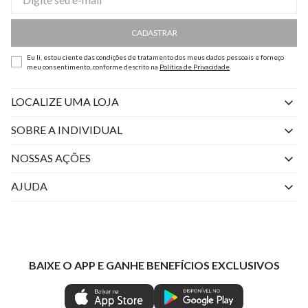
CADASTRAR
Eu li, estou ciente das condições de tratamento dos meus dados pessoais e forneço
meu consentimento, conforme descrito na
Política de Privacidade
LOCALIZE UMA LOJA
SOBRE A INDIVIDUAL
Quem Somos
NOSSAS AÇÕES
Perguntas Frequentes
Livelo
AJUDA
Fale Conosco
Azul Fidelidade
Atendimento
Nossas lojas
Visa
Minha Conta
Política de Privacidade
Mastercard
Trocas e Devoluções
BAIXE O APP E GANHE BENEFÍCIOS EXCLUSIVOS
Painel de Privacidade
Clube Ind
Regulamentos
Gestão de Preferências
IND CASHBACK
Seja Um Revendedor