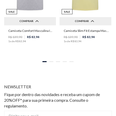
SALE
SALE
COMPRAR
COMPRAR
Camiseta Comfort Masculina Individual
Camiseta Slim Fit Estampa Masculina Individual
P
M
G
GG
PP
P
M
R$
139
,
90
R$
83
,
94
R$
139
,
90
R$
83
,
94
1
x de
R$
83
,
94
1
x de
R$
83
,
94
NEWSLETTER
Fique por dentro das novidades e receba um cupom de
20%OFF* para sua primeira compra. Consulte o
regulamento.