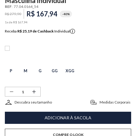
Masculina Individual
REF
:
77.04.0164_54
R$
167
,
94
R$
279
,
90
-
40%
1
x de
R$
167
,
94
Receba
R$ 25,19
de Cashback
Individual
P
M
G
GG
XGG
Descubra seu tamanho
Medidas Corporais
ADICIONAR À SACOLA
COMPRE O LOOK