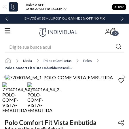
Baixe o APP
ABRIR
Ganhe 20% OFF na 1 COMPRA*
DADE
EM ATÉ 6X SEM JUROS* OU GANHE 3% OFF NO PIX
0
Digite sua busca aqui
Moda
Polos e Camisetas
Polos
Polo Comfort Fit Vista Embutida Masculina Individual
Polo Comfort Fit Vista Embutida