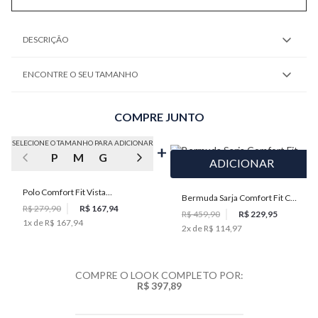
DESCRIÇÃO
ENCONTRE O SEU TAMANHO
COMPRE JUNTO
SELECIONE O TAMANHO PARA ADICIONAR
P
M
G
GG
XGG
ADICIONAR
Polo Comfort Fit Vista
Bermuda Sarja Comfort Fit Cós
Embutida Masculina Individual
R$ 279,90
R$ 167,94
de Elástico Masculina
R$ 459,90
R$ 229,95
1
x de
R$ 167,94
2
x de
R$ 114,97
Individual
COMPRE O LOOK COMPLETO POR:
R$ 397,89