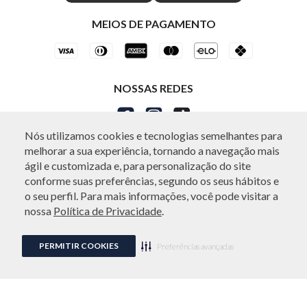
Ética e Sustentabilidade
Special Friday
Shop by WhatsApp Individual
MEIOS DE PAGAMENTO
NOSSAS REDES
Nós utilizamos cookies e tecnologias semelhantes para
melhorar a sua experiência, tornando a navegação mais
ATENDIMENTO
ágil e customizada e, para personalização do site
conforme suas preferências, segundo os seus hábitos e
o seu perfil. Para mais informações, você pode visitar a
nossa
Política de Privacidade
.
© Copyright 2000-2026 - Todos os direitos reservados. A Individual reserva-
se no direito de corrigir ou alterar informações como: preços, promoções e
PERMITIR COOKIES
disponibilidade de estoque a qualquer momento.
Preferências avançadas
Em caso de dúvidas:
0800 880 2727.
Horário de Atendimento
das 8h às 20h de segunda a sábado, exceto feriados.
Rua Othão 405, Vila Leopoldina - 05313-020 São Paulo, SP | CNPJ
49.669.856/0001-43.