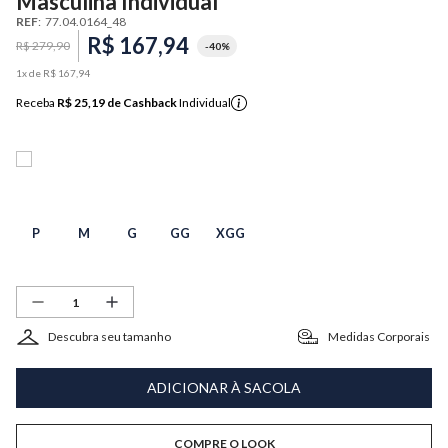
Masculina Individual
REF
:
77.04.0164_48
R$
167
,
94
R$
279
,
90
-
40%
1
x de
R$
167
,
94
Receba
R$ 25,19
de Cashback
Individual
P
M
G
GG
XGG
Descubra seu tamanho
Medidas Corporais
ADICIONAR À SACOLA
COMPRE O LOOK