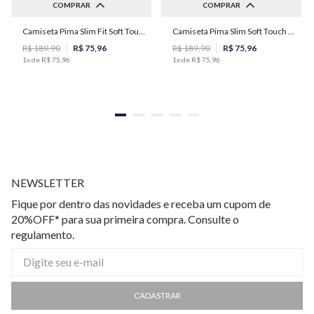
COMPRAR
COMPRAR
Camiseta Pima Slim Fit Soft Touch Masculina Individual
Camiseta Pima Slim Soft Touch Masculina Individual
P
P
R$
189
,
90
R$
75
,
96
R$
189
,
90
R$
75
,
96
1
x de
R$
75
,
96
1
x de
R$
75
,
96
NEWSLETTER
Fique por dentro das novidades e receba um cupom de
20%OFF* para sua primeira compra. Consulte o
regulamento.
CADASTRAR