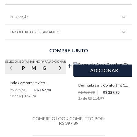
DESCRIÇÃO
ENCONTRE O SEU TAMANHO
COMPRE JUNTO
SELECIONE O TAMANHO PARA ADICIONAR
P
M
G
GG
XGG
ADICIONAR
Polo Comfort Fit Vista
Bermuda Sarja Comfort Fit Cós
Embutida Masculina Individual
R$ 279,90
R$ 167,94
de Elástico Masculina
R$ 459,90
R$ 229,95
1
x de
R$ 167,94
2
x de
R$ 114,97
Individual
COMPRE O LOOK COMPLETO POR:
R$ 397,89