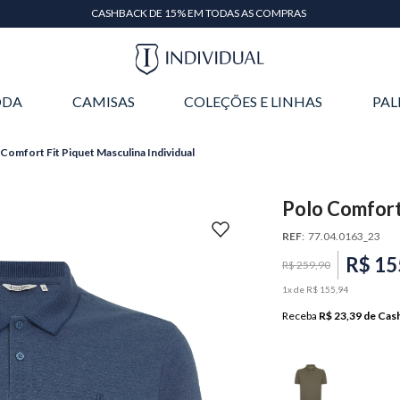
CASHBACK DE 15% EM TODAS AS COMPRAS
DA
CAMISAS
COLEÇÕES E LINHAS
PAL
Comfort Fit Piquet Masculina Individual
Polo Comfort 
REF
:
77.04.0163_23
R$
15
R$
259
,
90
1
x de
R$
155
,
94
Receba
R$ 23,39
de Cas