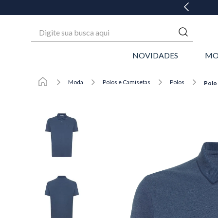
 ATÉ 6X SEM JUROS* OU GANHE 3% OFF NO PIX
Digite sua busca aqui
NOVIDADES
MO
Moda
Polos e Camisetas
Polos
Polo 