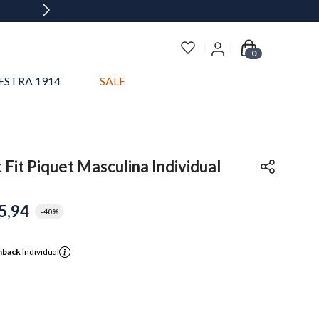
0
ESTRA 1914
SALE
Fit Piquet Masculina Individual
5
,
94
-
40%
hback
Individual