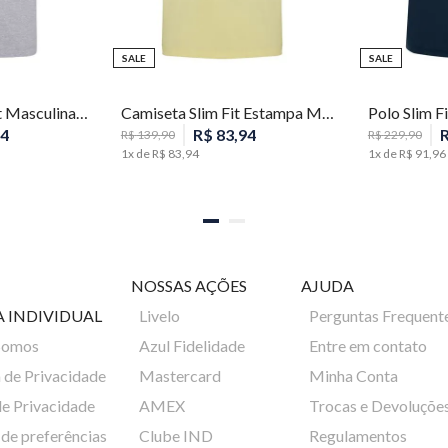
SALE
SALE
GG
PP
P
M
Camiseta Comfort Masculina Individual
Camiseta Slim Fit Estampa Masculina Individual
4
R$
83
,
94
R$
139
,
90
R$
229
,
90
1
x de
R$
83
,
94
1
x de
R$
91
,
96
NOSSAS AÇÕES
AJUDA
A INDIVIDUAL
Livelo
Perguntas Frequent
Somos
Azul Fidelidade
Entre em contato
a de Privacidade
Mastercard
Minha Conta
de Privacidade
AMEX
Trocas e Devoluçõe
de preferências
Clube IND
Regulamentos