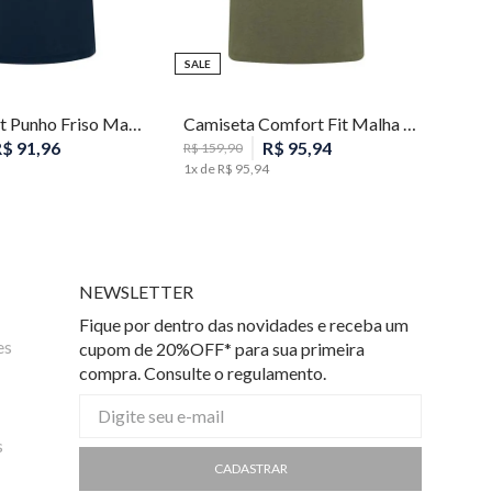
SALE
P
P
M
Polo Slim Fit Punho Friso Masculina Individual
Camiseta Comfort Fit Malha Listras Masculina Individual
R$
91
,
96
R$
95
,
94
R$
159
,
90
1
x de
R$
95
,
94
NEWSLETTER
Fique por dentro das novidades e receba um
es
cupom de 20%OFF* para sua primeira
compra. Consulte o regulamento.
s
CADASTRAR