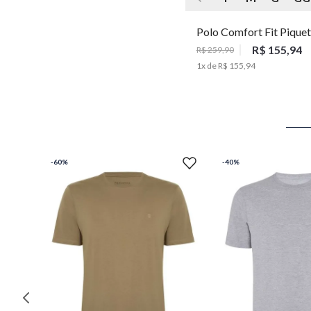
Polo Comfort Fit Piquet
Masculina Individual
R$ 155,94
R$ 259,90
1
x de
R$ 155,94
-
60%
-
40%