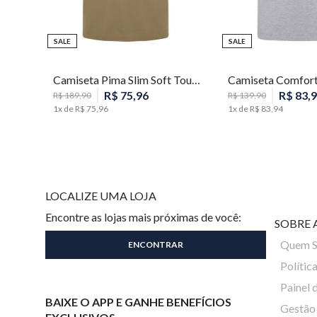
SALE
SALE
M
P
M
G
Camiseta Pima Slim Soft Touch Masculina Individual
R$
75
,
96
R$
83
,
9
R$
189
,
90
R$
139
,
90
1
x de
R$
75
,
96
1
x de
R$
83
,
94
LOCALIZE UMA LOJA
Encontre as lojas mais próximas de você:
SOBRE 
Quem 
Polític
Painel 
BAIXE O APP E GANHE BENEFÍCIOS
Gestão 