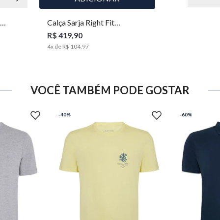
Calça Sarja Right Fit
Masculina Individual
R$ 419,90
4
x de
R$ 104,97
VOCÊ TAMBÉM PODE GOSTAR
-
40%
-
60%