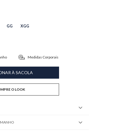
GG
XGG
anho
Medidas Corporais
ONAR À SACOLA
MPRE O LOOK
TAMANHO