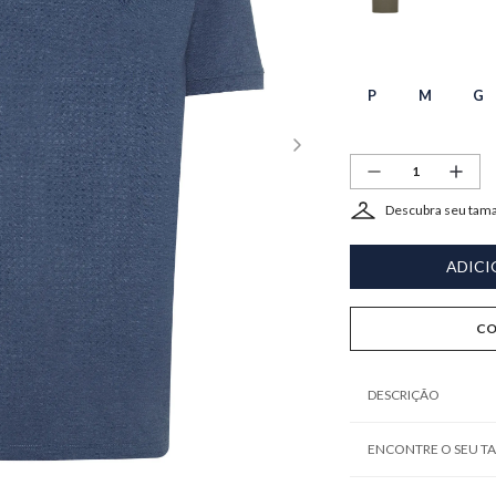
P
M
G
Descubra seu tam
ADICI
CO
DESCRIÇÃO
ENCONTRE O SEU 