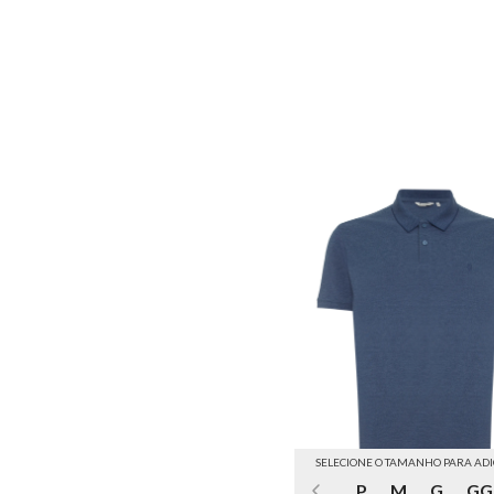
SELECIONE O TAMANHO PARA AD
P
M
G
GG