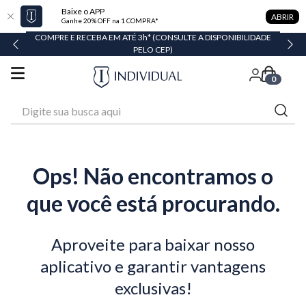
Baixe o APP
ABRIR
Ganhe 20% OFF na 1 COMPRA*
COMPRE E RECEBA EM ATÉ 3h* (CONSULTE A DISPONIBILIDADE
PELO CEP)
0
Digite sua busca aqui
Ops! Não encontramos o
que você está procurando.
Aproveite para baixar nosso
aplicativo e garantir vantagens
exclusivas!