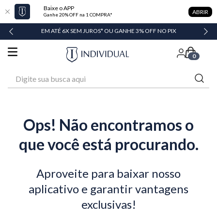
Baixe o APP
ABRIR
Ganhe 20% OFF na 1 COMPRA*
DADE
EM ATÉ 6X SEM JUROS* OU GANHE 3% OFF NO PIX
0
Digite sua busca aqui
Ops! Não encontramos o
que você está procurando.
Aproveite para baixar nosso
aplicativo e garantir vantagens
exclusivas!