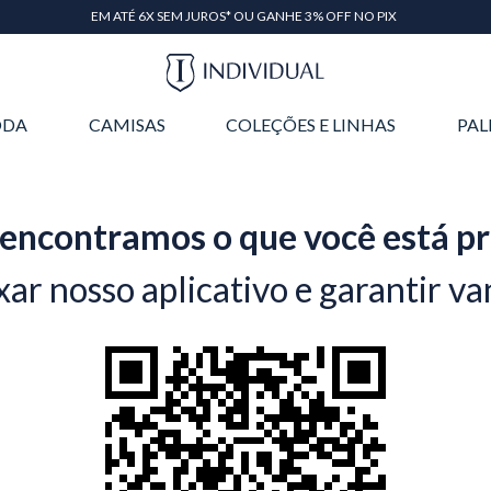
EM ATÉ 6X SEM JUROS* OU GANHE 3% OFF NO PIX
DA
CAMISAS
COLEÇÕES E LINHAS
PAL
encontramos o que você está p
xar nosso aplicativo e garantir va