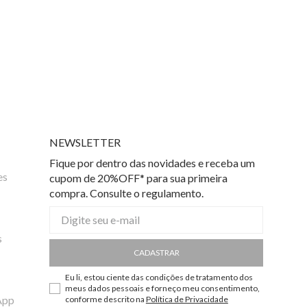
NEWSLETTER
Fique por dentro das novidades e receba um
es
cupom de 20%OFF* para sua primeira
compra. Consulte o regulamento.
s
CADASTRAR
Eu li, estou ciente das condições de tratamento dos
meus dados pessoais e forneço meu consentimento,
App
conforme descrito na
Política de Privacidade