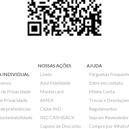
NOSSAS AÇÕES
AJUDA
A INDIVIDUAL
Livelo
Perguntas Frequent
Somos
Azul Fidelidade
Entre em contato
a de Privacidade
Mastercard
Minha Conta
de Privacidade
AMEX
Trocas e Devoluçõe
de preferências
Clube IND
Regulamentos
 Sustentabilidade
IND CASHBACK
Seja um Revendedor
Cupons de Desconto
Compre por Whats