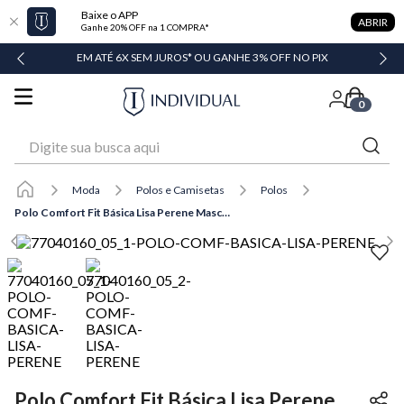
Baixe o APP
ABRIR
Ganhe 20% OFF na 1 COMPRA*
DADE
EM ATÉ 6X SEM JUROS* OU GANHE 3% OFF NO PIX
0
Digite sua busca aqui
Moda
Polos e Camisetas
Polos
Polo Comfort Fit Básica Lisa Perene Masculina Individual
Polo Comfort Fit Básica Lisa Perene