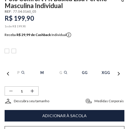
Masculina Individual
REF
:
77.04.0160_05
R$
199
,
90
1
x de
R$
199
,
90
Receba
R$ 29,99
de Cashback
Individual
P
M
G
GG
XGG
Descubra seu tamanho
Medidas Corporais
ADICIONAR À SACOLA