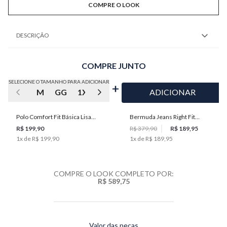
COMPRE O LOOK
DESCRIÇÃO
COMPRE JUNTO
SELECIONE O TAMANHO PARA ADICIONAR
M
GG
1XGG
2XGG
XGG
ADICIONAR
Polo Comfort Fit Básica Lisa
Bermuda Jeans Right Fit
Perene Masculina Individual
Masculina Individual
R$ 199,90
R$ 379,90
R$ 189,95
1
x de
R$ 199,90
1
x de
R$ 189,95
COMPRE O LOOK COMPLETO POR:
R$ 589,75
Valor das peças