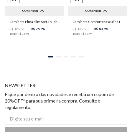
COMPRAR
COMPRAR
Camiseta Pima Slim Soft Touch Masculina Individual
Camiseta Comfort Masculina Individual
M
P
M
G
GG
R$
189
,
90
R$
75
,
96
R$
139
,
90
R$
83
,
94
1
x de
R$
75
,
96
1
x de
R$
83
,
94
NEWSLETTER
Fique por dentro das novidades e receba um cupom de
20%OFF* para sua primeira compra. Consulte o
regulamento.