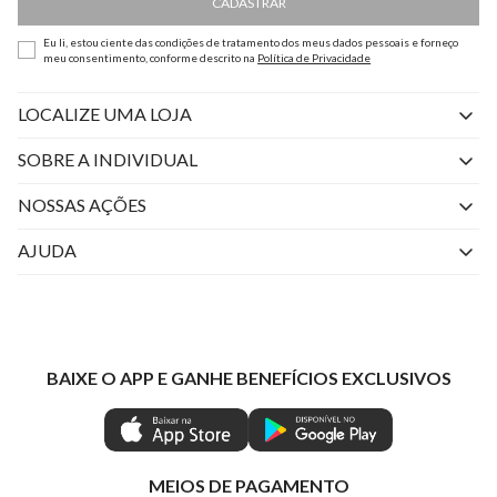
CADASTRAR
Eu li, estou ciente das condições de tratamento dos meus dados pessoais e forneço
meu consentimento, conforme descrito na
Política de Privacidade
LOCALIZE UMA LOJA
SOBRE A INDIVIDUAL
Quem Somos
NOSSAS AÇÕES
Perguntas Frequentes
Livelo
AJUDA
Fale Conosco
Azul Fidelidade
Atendimento
Nossas lojas
Visa
Minha Conta
Política de Privacidade
Mastercard
Trocas e Devoluções
BAIXE O APP E GANHE BENEFÍCIOS EXCLUSIVOS
Painel de Privacidade
Clube Ind
Regulamentos
Gestão de Preferências
IND CASHBACK
Seja Um Revendedor
Ética e Sustentabilidade
Special Friday
Shop by WhatsApp Individual
MEIOS DE PAGAMENTO