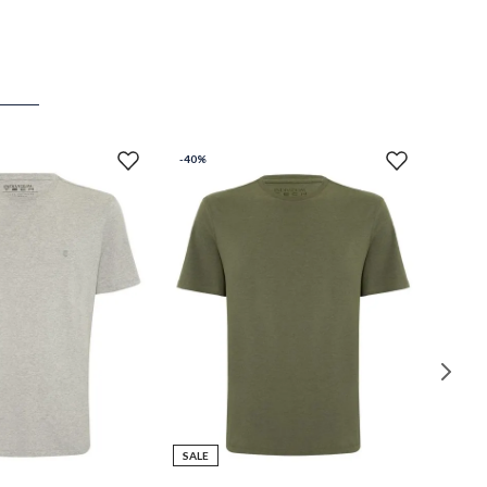
-
40%
SALE
M
P