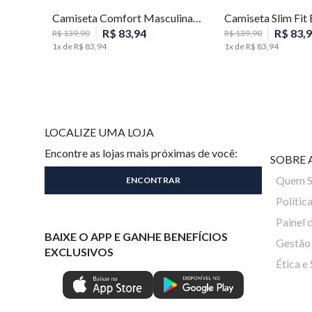
Camiseta Comfort Masculina Individual
R$
83
,
94
R$
83
,
9
R$
139
,
90
R$
139
,
90
1
x de
R$
83
,
94
1
x de
R$
83
,
94
LOCALIZE UMA LOJA
Encontre as lojas mais próximas de você:
SOBRE 
Quem 
Polític
Painel 
BAIXE O APP E GANHE BENEFÍCIOS
Gestão 
EXCLUSIVOS
Ética e