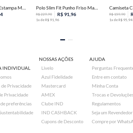
Camiseta Slim Fit Estampa Masculina Individual
Polo Slim Fit Punho Friso Masculina Individual
4
R$
91
,
96
R$
229
,
90
R$
159
,
90
1
x de
R$
91
,
96
1
x de
R$
95
,
94
NOSSAS AÇÕES
AJUDA
A INDIVIDUAL
Livelo
Perguntas Frequent
Somos
Azul Fidelidade
Entre em contato
a de Privacidade
Mastercard
Minha Conta
de Privacidade
AMEX
Trocas e Devoluçõe
de preferências
Clube IND
Regulamentos
 Sustentabilidade
IND CASHBACK
Seja um Revendedor
Cupons de Desconto
Compre por Whats