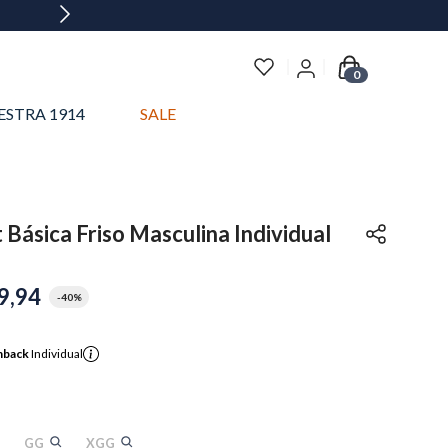
0
ESTRA 1914
SALE
Básica Friso Masculina Individual
9
,
94
-
40%
hback
Individual
GG
XGG