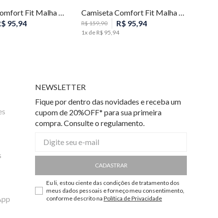
Camiseta Comfort Fit Malha Listras Masculina Individual
Camiseta Comfort Fit Malha Listras Masculina Individual
R$
95
,
94
R$
95
,
94
R$
159
,
90
1
x de
R$
95
,
94
NEWSLETTER
Fique por dentro das novidades e receba um
es
cupom de 20%OFF* para sua primeira
compra. Consulte o regulamento.
s
CADASTRAR
Eu li, estou ciente das condições de tratamento dos
meus dados pessoais e forneço meu consentimento,
App
conforme descrito na
Política de Privacidade