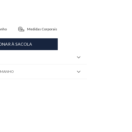
anho
Medidas Corporais
ONAR À SACOLA
TAMANHO