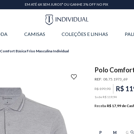
EM ATÉ 6X SEM JUROS* OU GANHE 3% OFF NO PIX
DA
CAMISAS
COLEÇÕES E LINHAS
PAL
Comfort Básica Friso Masculina Individual
Polo Comfort 
REF
:
08.75.1973_69
R$
11
R$
199
,
90
1
x de
R$
119
,
94
Receba
R$ 17,99
de Cas
P
M
G