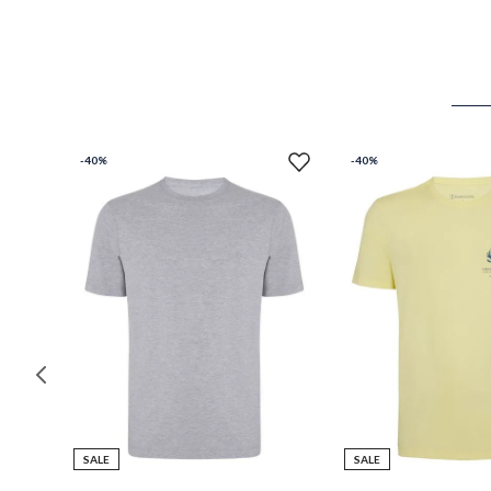
-
40%
-
40%
SALE
SALE
P
M
G
GG
PP
P