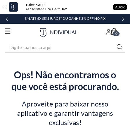
Baixe o APP
ABRIR
Ganhe 20% OFF na 1 COMPRA*
DADE
EM ATÉ 6X SEM JUROS* OU GANHE 3% OFF NO PIX
0
Digite sua busca aqui
Ops! Não encontramos o
que você está procurando.
Aproveite para baixar nosso
aplicativo e garantir vantagens
exclusivas!