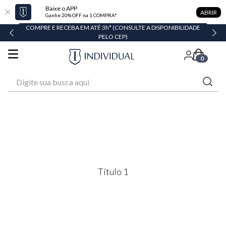
Baixe o APP
ABRIR
Ganhe 20% OFF na 1 COMPRA*
COMPRE E RECEBA EM ATÉ 3h* (CONSULTE A DISPONIBILIDADE
PELO CEP)
0
Digite sua busca aqui
Título 1