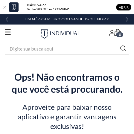
Baixe o APP
ABRIR
Ganhe 20% OFF na 1 COMPRA*
DADE
EM ATÉ 6X SEM JUROS* OU GANHE 3% OFF NO PIX
0
Digite sua busca aqui
Ops! Não encontramos o
que você está procurando.
Aproveite para baixar nosso
aplicativo e garantir vantagens
exclusivas!