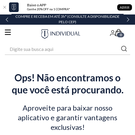
Baixe o APP
ABRIR
Ganhe 20% OFF na 1 COMPRA*
COMPRE E RECEBA EM ATÉ 3h* (CONSULTE A DISPONIBILIDADE
PELO CEP)
0
Digite sua busca aqui
Ops! Não encontramos o
que você está procurando.
Aproveite para baixar nosso
aplicativo e garantir vantagens
exclusivas!