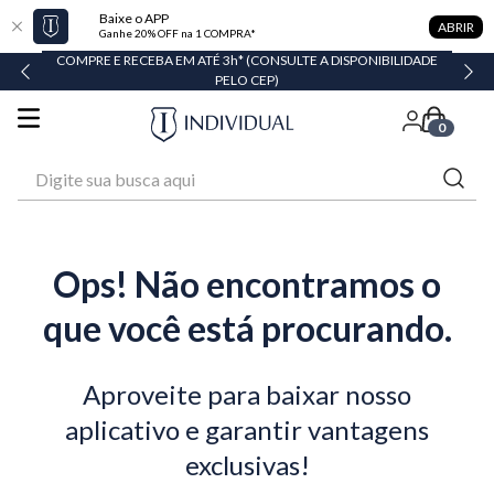
Baixe o APP
ABRIR
Ganhe 20% OFF na 1 COMPRA*
COMPRE E RECEBA EM ATÉ 3h* (CONSULTE A DISPONIBILIDADE
PELO CEP)
0
Digite sua busca aqui
Ops! Não encontramos o
que você está procurando.
Aproveite para baixar nosso
aplicativo e garantir vantagens
exclusivas!