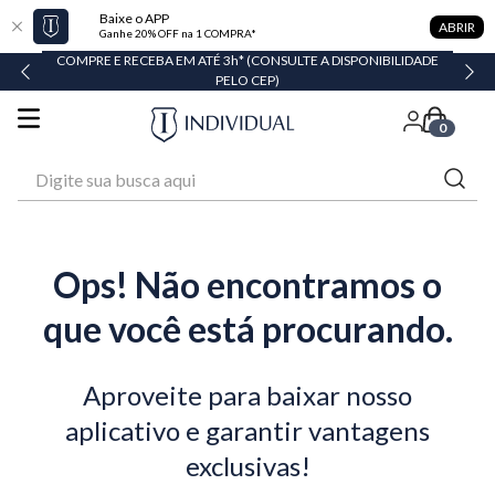
Baixe o APP
ABRIR
Ganhe 20% OFF na 1 COMPRA*
COMPRE E RECEBA EM ATÉ 3h* (CONSULTE A DISPONIBILIDADE
PELO CEP)
0
Digite sua busca aqui
Ops! Não encontramos o
que você está procurando.
Aproveite para baixar nosso
aplicativo e garantir vantagens
exclusivas!