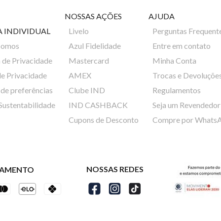
NOSSAS AÇÕES
AJUDA
A INDIVIDUAL
Livelo
Perguntas Frequent
Somos
Azul Fidelidade
Entre em contato
a de Privacidade
Mastercard
Minha Conta
de Privacidade
AMEX
Trocas e Devoluçõe
de preferências
Clube IND
Regulamentos
 Sustentabilidade
IND CASHBACK
Seja um Revendedor
Cupons de Desconto
Compre por Whats
NOSSAS REDES
GAMENTO