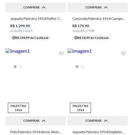
COMPRAR
COMPRAR
P
G
GG
XGG
Jaqueta Palestra 1914 Puffer Capuz Masculina Individual
Camiseta Palestra 1914 Campeão do Século Masculina Individual
P
M
G
GG
XGG
1XGG
3XGG
M
R$
1
.
299
,
90
R$
179
,
90
6
x de
R$
216
,
65
1
x de
R$
179
,
90
R$ 194,99
de Cashback
R$ 26,99
de Cashback
PALESTRA
PALESTRA
1914
1914
COMPRAR
COMPRAR
Polo Palestra 1914 Amor Alviverde Masculina Individual
Jaqueta Palestra 1914 Duplaface College Masculina Individual
P
M
G
GG
XGG
P
M
G
GG
XGG