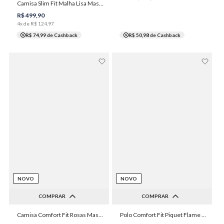
2
3
4
5
6
Camisa Slim Fit Malha Lisa Masculina Individual
1
2
3
4
5
7
8
R$
499
,
90
4
x de
R$
124
,
97
R$ 74,99
de Cashback
R$ 50,98
de Cashback
NOVO
NOVO
COMPRAR
COMPRAR
2
3
4
5
6
Camisa Comfort Fit Rosas Masculina Individual
Polo Comfort Fit Piquet Flame Masculina Individual
P
M
G
GG
XGG
7
8