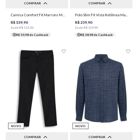
COMPRAR
COMPRAR
Camisa Comfort Fit Marrons Masculina Individual
Polo Slim Fit Vista Retilínea Masculina Individual
3
4
5
6
P
M
G
GG
R$
339
,
90
R$
259
,
90
3
x de
R$
113
,
30
2
x de
R$
129
,
95
R$ 50,98
de Cashback
R$ 38,98
de Cashback
NOVO
NOVO
COMPRAR
COMPRAR