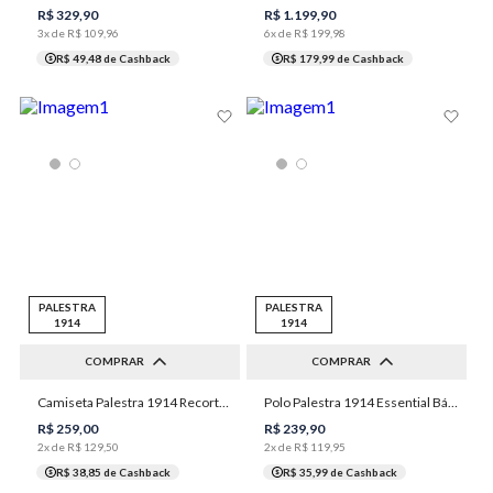
R$
329
,
90
R$
1
.
199
,
90
3
x de
R$
109
,
96
6
x de
R$
199
,
98
R$ 49,48
de Cashback
R$ 179,99
de Cashback
PALESTRA
PALESTRA
1914
1914
COMPRAR
COMPRAR
Camiseta Palestra 1914 Recortes Laterais Masculina Individual
Polo Palestra 1914 Essential Básica Masculina Individual
P
M
G
GG
XGG
M
GG
XGG
G
R$
259
,
00
R$
239
,
90
2
x de
R$
129
,
50
2
x de
R$
119
,
95
R$ 38,85
de Cashback
R$ 35,99
de Cashback