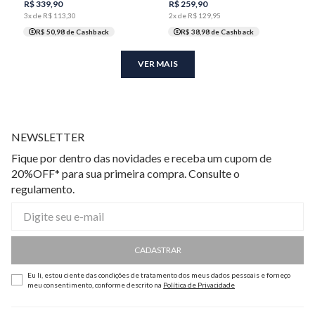
R$
339
,
90
R$
259
,
90
3
x de
R$
113
,
30
2
x de
R$
129
,
95
R$ 50,98
de Cashback
R$ 38,98
de Cashback
VER MAIS
NEWSLETTER
Fique por dentro das novidades e receba um cupom de
20%OFF* para sua primeira compra. Consulte o
regulamento.
CADASTRAR
Eu li, estou ciente das condições de tratamento dos meus dados pessoais e forneço
meu consentimento, conforme descrito na
Política de Privacidade