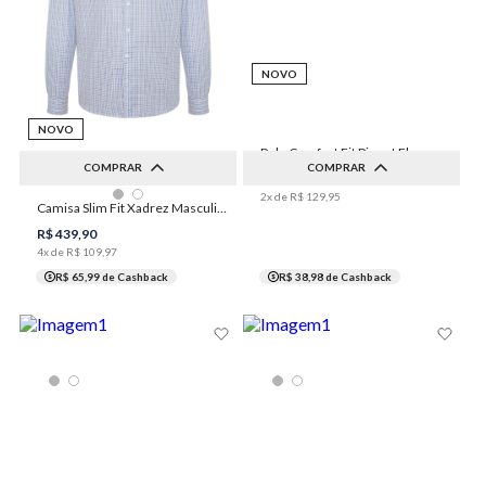
NOVO
NOVO
Polo Comfort Fit Piquet Flame Masculina Individual
COMPRAR
COMPRAR
R$
259
,
90
2
x de
R$
129
,
95
Camisa Slim Fit Xadrez Masculina Individual
1
2
3
4
5
M
G
GG
XGG
R$
439
,
90
4
x de
R$
109
,
97
R$ 65,99
de Cashback
R$ 38,98
de Cashback