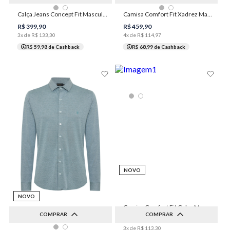
36
40
42
44
46
2
3
4
5
6
Calça Jeans Concept Fit Masculina Individual
Camisa Comfort Fit Xadrez Masculina Individual
48
7
R$
399
,
90
R$
459
,
90
3
x de
R$
133
,
30
4
x de
R$
114
,
97
R$ 59,98
de Cashback
R$ 68,99
de Cashback
NOVO
NOVO
Camisa Comfort Fit Color Masculina Individual
COMPRAR
COMPRAR
R$
339
,
90
3
x de
R$
113
,
30