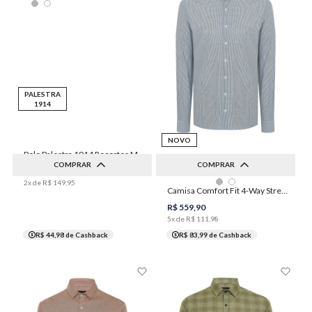
PALESTRA
1914
NOVO
Polo Palestra 1914 Recortes Masculina Individual
COMPRAR
COMPRAR
R$
299
,
90
2
x de
R$
149
,
95
2
3
4
5
6
Camisa Comfort Fit 4-Way Stretch Masculina Individual
P
M
G
GG
XGG
7
8
R$
559
,
90
5
x de
R$
111
,
98
R$ 44,98
de Cashback
R$ 83,99
de Cashback