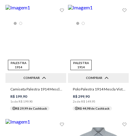
PALESTRA
PALESTRA
1914
1914
COMPRAR
COMPRAR
P
M
G
GG
1XGG
P
M
G
GG
XGG
Camiseta Palestra 1914 Mescla Autógrafo Masculina Individual
Polo Palestra 1914 Mescla Vista Zíper Masculina Individual
3XGG
XGG
1XGG
3XGG
R$
199
,
90
R$
299
,
90
1
x de
R$
199
,
90
2
x de
R$
149
,
95
R$ 29,99
de Cashback
R$ 44,98
de Cashback