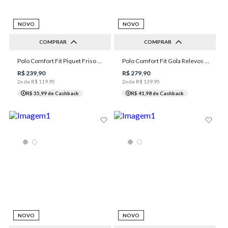
NOVO
NOVO
COMPRAR
COMPRAR
Polo Comfort Fit Piquet Friso Masculina Individual
Polo Comfort Fit Gola Relevos Masculina Individual
P
M
G
GG
XGG
P
M
G
GG
XGG
R$
239
,
90
R$
279
,
90
2
x de
R$
119
,
95
2
x de
R$
139
,
95
R$ 35,99
de Cashback
R$ 41,98
de Cashback
NOVO
NOVO