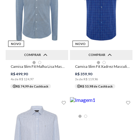
NOVO
NOVO
COMPRAR
COMPRAR
Camisa Slim Fit Malha Lisa Masculina Individual
Camisa Slim Fit Xadrez Masculina Individual
2
3
4
5
1
2
3
4
5
R$
499
,
90
R$
359
,
90
4
x de
R$
124
,
97
3
x de
R$
119
,
96
R$ 74,99
de Cashback
R$ 53,98
de Cashback