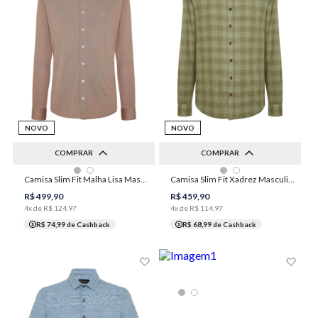
NOVO
NOVO
COMPRAR
COMPRAR
Camisa Slim Fit Malha Lisa Masculina Individual
Camisa Slim Fit Xadrez Masculina Individual
1
2
3
4
5
1
2
3
4
5
R$
499
,
90
R$
459
,
90
4
x de
R$
124
,
97
4
x de
R$
114
,
97
R$ 74,99
de Cashback
R$ 68,99
de Cashback