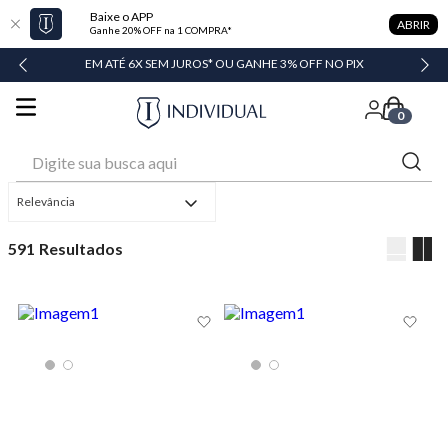
Baixe o APP
ABRIR
Ganhe 20% OFF na 1 COMPRA*
DADE
EM ATÉ 6X SEM JUROS* OU GANHE 3% OFF NO PIX
0
Digite sua busca aqui
Relevância
591