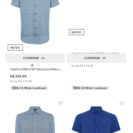
NOVO
NOVO
Camisa Comfort Fit Rosas Masculina Individual
COMPRAR
COMPRAR
R$
339
,
90
3
x de
R$
113
,
30
Camisa Slim Fit Falso Liso Masculina Individual
1
2
3
4
5
2
3
4
6
R$
359
,
90
3
x de
R$
119
,
96
R$ 53,98
de Cashback
R$ 50,98
de Cashback