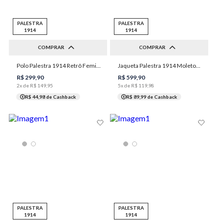
PALESTRA
PALESTRA
1914
1914
COMPRAR
COMPRAR
Polo Palestra 1914 Retrô Feminina Individual
Jaqueta Palestra 1914 Moletom Capuz Unissex Individual
PP
P
M
G
GG
P
M
G
GG
XGG
R$
299
,
90
R$
599
,
90
2
x de
R$
149
,
95
5
x de
R$
119
,
98
R$ 44,98
de Cashback
R$ 89,99
de Cashback
PALESTRA
PALESTRA
1914
1914