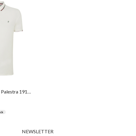
Polo Regular Fit Palestra 1914 Piquet Frisos Masculina Individual
ck
NEWSLETTER