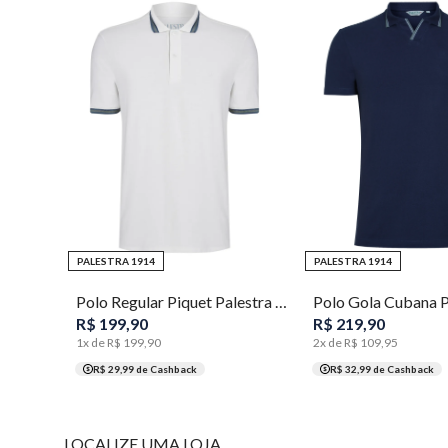
XGG
PP
PALESTRA 1914
PALESTRA 1914
Polo Regular Piquet Palestra 1914 Masculina Individual
R$
199
,
90
R$
219
,
90
1
x de
R$
199
,
90
2
x de
R$
109
,
95
R$ 29,99
de Cashback
R$ 32,99
de Cashback
LOCALIZE UMA LOJA