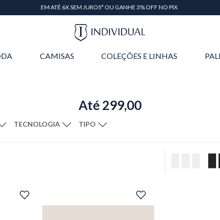
EM ATÉ 6X SEM JUROS* OU GANHE 3% OFF NO PIX
DA
CAMISAS
COLEÇÕES E LINHAS
PAL
Até 299,00
TECNOLOGIA
TIPO
P
Off White
XGG
Algodão de Cultivo Sustentável
Manga Curta
Regular Fit