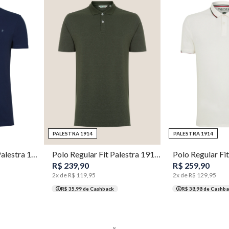
P
P
PALESTRA 1914
PALESTRA 1914
Polo Gola Cubana Palestra 1914 Masculina Individual
Polo Regular Fit Palestra 1914 Gola Binado Masculina Individual
R$
239
,
90
R$
259
,
90
2
x de
R$
119
,
95
2
x de
R$
129
,
95
R$ 35,99
de Cashback
R$ 38,98
de Cashba