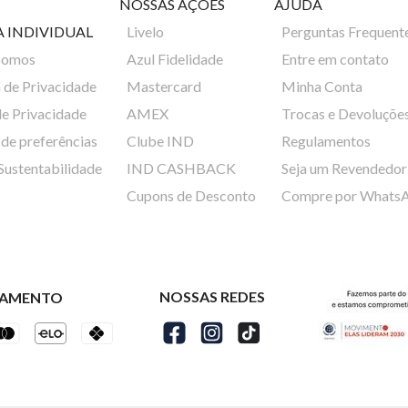
NOSSAS AÇÕES
AJUDA
A INDIVIDUAL
Livelo
Perguntas Frequent
Somos
Azul Fidelidade
Entre em contato
a de Privacidade
Mastercard
Minha Conta
de Privacidade
AMEX
Trocas e Devoluçõe
de preferências
Clube IND
Regulamentos
 Sustentabilidade
IND CASHBACK
Seja um Revendedor
Cupons de Desconto
Compre por Whats
NOSSAS REDES
GAMENTO