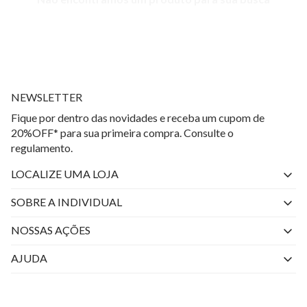
NEWSLETTER
Fique por dentro das novidades e receba um cupom de
20%OFF* para sua primeira compra. Consulte o
regulamento.
LOCALIZE UMA LOJA
SOBRE A INDIVIDUAL
Quem Somos
NOSSAS AÇÕES
Perguntas Frequentes
Livelo
AJUDA
Fale Conosco
Azul Fidelidade
Atendimento
Nossas lojas
Visa