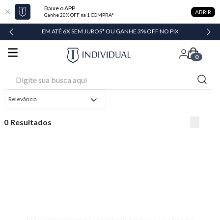
Baixe o APP
ABRIR
Ganhe 20% OFF na 1 COMPRA*
DADE
EM ATÉ 6X SEM JUROS* OU GANHE 3% OFF NO PIX
0
Digite sua busca aqui
Relevância
0