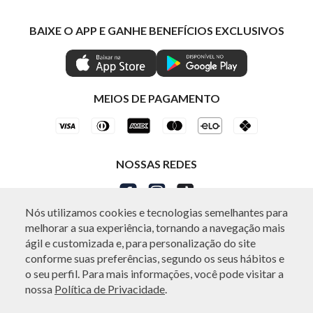
Minha Conta
Política de Privacidade
Mastercard
Trocas e Devoluções
BAIXE O APP E GANHE BENEFÍCIOS EXCLUSIVOS
Painel de Privacidade
Clube Ind
Regulamentos
Gestão de Preferências
IND CASHBACK
Seja Um Revendedor
Ética e Sustentabilidade
Special Friday
Shop by WhatsApp Individual
MEIOS DE PAGAMENTO
NOSSAS REDES
Nós utilizamos cookies e tecnologias semelhantes para
melhorar a sua experiência, tornando a navegação mais
ATENDIMENTO
ágil e customizada e, para personalização do site
conforme suas preferências, segundo os seus hábitos e
o seu perfil. Para mais informações, você pode visitar a
nossa
Política de Privacidade
.
© Copyright 2000-2026 - Todos os direitos reservados. A Individual reserva-