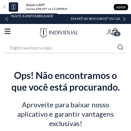
Baixe o APP
ABRIR
Ganhe 20% OFF na 1 COMPRA*
ISPONIBILIDADE
EM ATÉ 6X SEM JUROS* OU GANHE 3% OFF NO PIX
0
Digite sua busca aqui
Ops! Não encontramos o
que você está procurando.
Aproveite para baixar nosso
aplicativo e garantir vantagens
exclusivas!