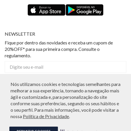
NEWSLETTER
Fique por dentro das novidades e receba um cupom de
20%OFF* para sua primeira compra. Consulte o
regulamento.
CADASTRAR
Nós utilizamos cookies e tecnologias semelhantes para
melhorar a sua experiência, tornando a navegação mais
Eu li, estou ciente das condições de tratamento dos meus dados pessoais e forneço
ATENDIMENTO
meu consentimento, conforme descrito na
Política de Privacidade
ágil e customizada e, para personalização do site
conforme suas preferências, segundo os seus hábitos e
o seu perfil. Para mais informações, você pode visitar a
LOCALIZE UMA LOJA
nossa
Política de Privacidade
.
SOBRE A INDIVIDUAL