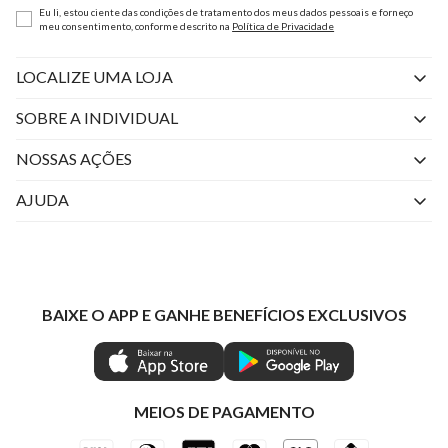
Eu li, estou ciente das condições de tratamento dos meus dados pessoais e forneço
meu consentimento, conforme descrito na
Política de Privacidade
LOCALIZE UMA LOJA
SOBRE A INDIVIDUAL
Quem Somos
NOSSAS AÇÕES
Perguntas Frequentes
Livelo
AJUDA
Fale Conosco
Azul Fidelidade
Atendimento
Nossas lojas
Visa
Minha Conta
Política de Privacidade
Mastercard
Trocas e Devoluções
BAIXE O APP E GANHE BENEFÍCIOS EXCLUSIVOS
Painel de Privacidade
Clube Ind
Regulamentos
Gestão de Preferências
IND CASHBACK
Seja Um Revendedor
Ética e Sustentabilidade
Special Friday
Shop by WhatsApp Individual
MEIOS DE PAGAMENTO