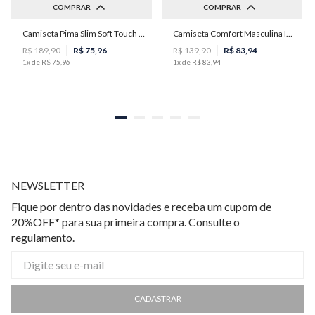
COMPRAR
COMPRAR
Camiseta Pima Slim Soft Touch Masculina Individual
Camiseta Comfort Masculina Individual
M
P
M
G
GG
R$
189
,
90
R$
75
,
96
R$
139
,
90
R$
83
,
94
1
x de
R$
75
,
96
1
x de
R$
83
,
94
NEWSLETTER
Fique por dentro das novidades e receba um cupom de
20%OFF* para sua primeira compra. Consulte o
regulamento.
CADASTRAR