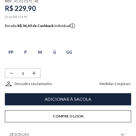
REF
:
41.01.0172_48
R$
229
,
90
2
x de
R$
114
,
95
Receba
R$ 34,49
de Cashback
Individual
PP
P
M
G
GG
Descubra seu tamanho
Medidas Corporais
ADICIONAR À SACOLA
COMPRE O LOOK
DESCRIÇÃO