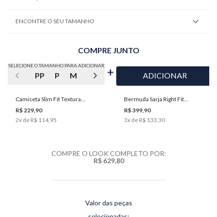
ENCONTRE O SEU TAMANHO
COMPRE JUNTO
SELECIONE O TAMANHO PARA ADICIONAR
PP
P
M
G
GG
ADICIONAR
Camiseta Slim Fit Textura
Bermuda Sarja Right Fit
Masculina Individual
Masculina Individual
R$ 229,90
R$ 399,90
2
x de
R$ 114,95
3
x de
R$ 133,30
COMPRE O LOOK COMPLETO POR:
R$ 629,80
Valor das peças
selecionadas: