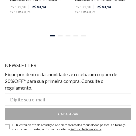
R$
139
,
90
R$
83
,
94
R$
139
,
90
R$
83
,
94
1
x de
R$
83
,
94
1
x de
R$
83
,
94
NEWSLETTER
Fique por dentro das novidades e receba um cupom de
20%OFF* para sua primeira compra. Consulte o
regulamento.
CADASTRAR
Eu li, estou ciente das condições de tratamento dos meus dados pessoais e forneço
meu consentimento, conforme descrito na
Política de Privacidade