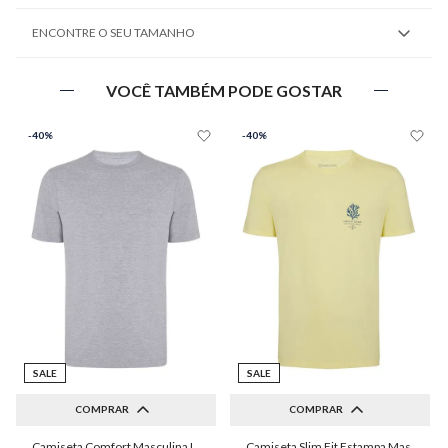
ENCONTRE O SEU TAMANHO
VOCÊ TAMBÉM PODE GOSTAR
-
40%
-
40%
SALE
SALE
COMPRAR
COMPRAR
Camiseta Comfort Masculina Individual
Camiseta Slim Fit Estampa Masculina Individual
P
M
G
GG
PP
P
M