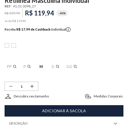
Retilinea Masculina Individual
REF
:
41.01.0098_27
R$
119
,
94
R$
199
,
90
-
40%
1
x de
R$
119
,
94
Receba
R$ 17,99
de Cashback
Individual
PP
P
M
G
GG
Descubra seu tamanho
Medidas Corporais
ADICIONAR À SACOLA
DESCRIÇÃO